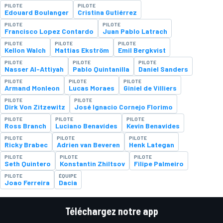
PILOTE
PILOTE
Edouard Boulanger
Cristina Gutiérrez
PILOTE
PILOTE
Francisco Lopez Contardo
Juan Pablo Latrach
PILOTE
PILOTE
PILOTE
Kellon Walch
Mattias Ekström
Emil Bergkvist
PILOTE
PILOTE
PILOTE
Nasser Al-Attiyah
Pablo Quintanilla
Daniel Sanders
PILOTE
PILOTE
PILOTE
Armand Monleon
Lucas Moraes
Giniel de Villiers
PILOTE
PILOTE
Dirk Von Zitzewitz
José Ignacio Cornejo Florimo
PILOTE
PILOTE
PILOTE
Ross Branch
Luciano Benavídes
Kevin Benavídes
PILOTE
PILOTE
PILOTE
Ricky Brabec
Adrien van Beveren
Henk Lategan
PILOTE
PILOTE
PILOTE
Seth Quintero
Konstantin Zhiltsov
Filipe Palmeiro
PILOTE
ÉQUIPE
Joao Ferreira
Dacia
Téléchargez notre app