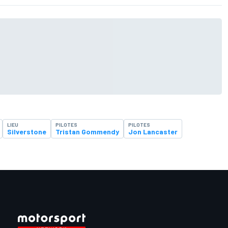
LIEU
PILOTES
PILOTES
Silverstone
Tristan Gommendy
Jon Lancaster