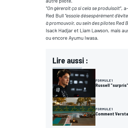
autre pilote.
"On gèrerait ça si cela se produisait"
, a
Red Bull
"essaie désespérément d'évite
à promouvoir, au sein des pilotes Red B
Isack Hadjar
et
Liam Lawson
, mais au
ou encore
Ayumu Iwasa
.
Lire aussi :
FORMULE 1
Russell "surpris
FORMULE 1
Comment Verstap