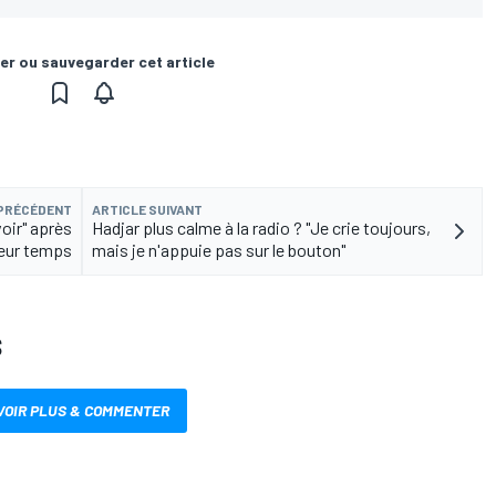
er ou sauvegarder cet article
 PRÉCÉDENT
ARTICLE SUIVANT
voir" après
Hadjar plus calme à la radio ? "Je crie toujours,
leur temps
mais je n'appuie pas sur le bouton"
S
VOIR PLUS & COMMENTER