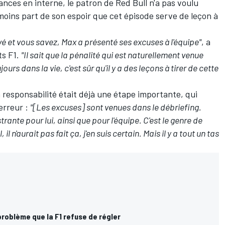
ances en interne, le patron de
Red Bull
n'a pas voulu
nmoins part de son espoir que cet épisode serve de leçon à
vé et vous savez, Max a présenté ses excuses à l'équipe"
, a
ts F1.
"Il sait que la pénalité qui est naturellement venue
urs dans la vie, c'est sûr qu'il y a des leçons à tirer de cette
 responsabilité
était déjà une étape importante, qui
erreur :
"[Les excuses] sont venues dans le débriefing.
rante pour lui, ainsi que pour l'équipe. C'est le genre de
il n'aurait pas fait ça, j'en suis certain. Mais il y a tout un tas
roblème que la F1 refuse de régler