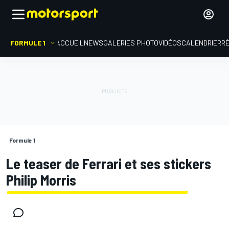
FORMULE 1
ACCUEIL
NEWS
GALERIES PHOTO
VIDÉOS
CALENDRIER
R
Formule 1
Le teaser de Ferrari et ses stickers
Philip Morris