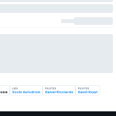
T
LIEU
PILOTES
PILOTES
ussie
Sochi Autodrom
Daniel Ricciardo
Daniil Kvyat