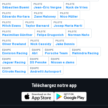
PILOTE
PILOTE
PILOTE
Sébastien Buemi
Jean-Éric Vergne
Nyck de Vries
PILOTE
PILOTE
PILOTE
Edoardo Mortara
Zane Maloney
Nico Müller
PILOTE
PILOTE
PILOTE
Mitch Evans
Taylor Barnard
Josep María Martí
PILOTE
PILOTE
PILOTE
Maximilian Günther
Felipe Drugovich
Norman Nato
PILOTE
PILOTE
PILOTE
Oliver Rowland
Nick Cassidy
Jake Dennis
ÉQUIPE
ÉQUIPE
ÉQUIPE
ÉQUIPE
Envision Racing
Abt
Porsche Team
Mahindra Racing
ÉQUIPE
ÉQUIPE
ÉQUIPE
Jaguar Racing
DS Penske
Nissan e.dams
ÉQUIPE
ÉQUIPE
Citroën Racing
Andretti Autosport
Téléchargez notre app