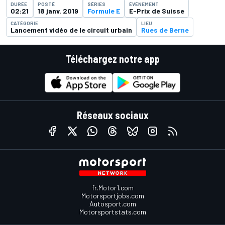
DURÉE
POSTÉ
SÉRIES
ÉVÉNEMENT
02:21
18 janv. 2019
Formule E
E-Prix de Suisse
CATÉGORIE
LIEU
Lancement vidéo de le circuit urbain
Rues de Berne
Téléchargez notre app
Réseaux sociaux
fr.Motor1.com
Motorsportjobs.com
Autosport.com
Motorsportstats.com