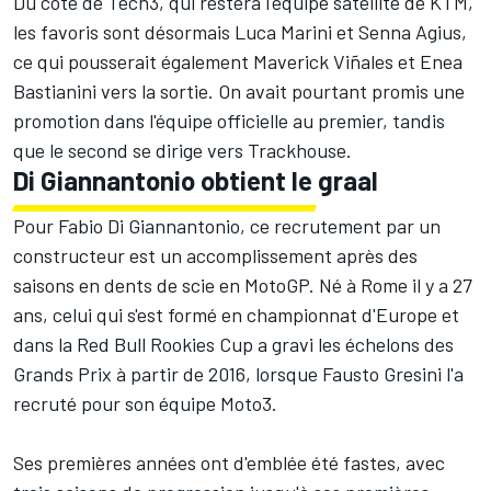
Du côté de Tech3, qui
restera l'équipe satellite de KTM
,
les favoris sont désormais
Luca Marini
et
Senna Agius
,
ce qui pousserait également
Maverick Viñales
et
Enea
Bastianini
vers la sortie. On avait pourtant
promis une
promotion dans l'équipe officielle au premie
r, tandis
que le second se dirige vers Trackhouse.
Di Giannantonio obtient le graal
Pour Fabio Di Giannantonio, ce recrutement par un
constructeur est un accomplissement après des
saisons en dents de scie en MotoGP. Né à Rome il y a 27
ans, celui qui s'est formé en championnat d'Europe et
dans la Red Bull Rookies Cup a gravi les échelons des
Grands Prix à partir de 2016, lorsque Fausto Gresini l'a
recruté pour son équipe Moto3.
Ses premières années ont d'emblée été fastes, avec