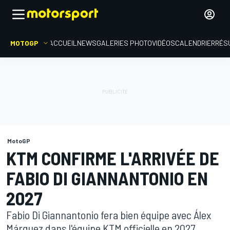
MOTOGP
ACCUEIL
NEWS
GALERIES PHOTO
VIDÉOS
CALENDRIER
RÉS
MotoGP
KTM CONFIRME L'ARRIVÉE DE
FABIO DI GIANNANTONIO EN
2027
Fabio Di Giannantonio fera bien équipe avec Álex
Márquez dans l'équipe KTM officielle en 2027.