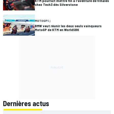
KTM pourrait mettre fin à l'aventure de Viñales
chez Tech3 dès Silverstone
MOTOGP
5 j
BMW veut réunir les deux seuls vainqueurs
MotoGP de KTM en WorldSBK
Dernières actus