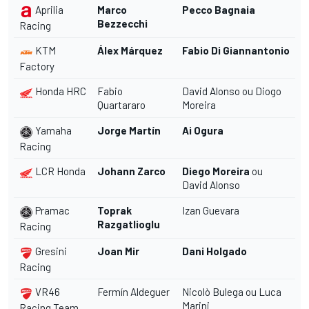
Aprilia
Marco
Pecco Bagnaia
Bezzecchi
Racing
KTM
Álex Márquez
Fabio Di Giannantonio
Factory
Honda HRC
Fabio
David Alonso ou Diogo
Quartararo
Moreira
Yamaha
Jorge Martín
Ai Ogura
Racing
LCR Honda
Johann Zarco
Diego Moreira
ou
David Alonso
Pramac
Toprak
Izan Guevara
Razgatlioglu
Racing
Gresini
Joan Mir
Dani Holgado
Racing
VR46
Fermín Aldeguer
Nicolò Bulega ou Luca
Marini
Racing Team