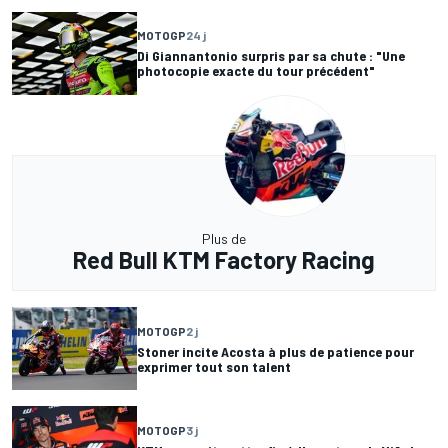
MOTOGP
24 j
Di Giannantonio surpris par sa chute : "Une
photocopie exacte du tour précédent"
Plus de
Red Bull KTM Factory Racing
MOTOGP
2 j
Stoner incite Acosta à plus de patience pour
exprimer tout son talent
MOTOGP
3 j