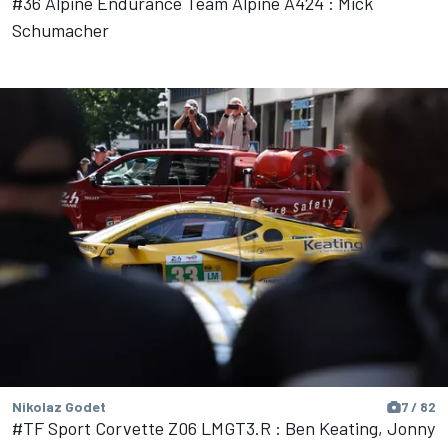
#36 Alpine Endurance Team Alpine A424 : Mick
Schumacher
Nikolaz Godet
7 / 82
#TF Sport Corvette Z06 LMGT3.R : Ben Keating, Jonny