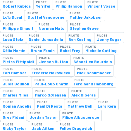
PILOTE
PILOTE
PILOTE
PILOTE
Robert Kubica
Ye Yifei
Philip Hanson
Vincent Vosse
PILOTE
PILOTE
PILOTE
Loïc Duval
Stoffel Vandoorne
Malthe Jakobsen
PILOTE
PILOTE
PILOTE
Philippe Sinault
Norman Nato
Stephen Grove
PILOTE
PILOTE
PILOTE
PILOTE
Luca Stolz
Daniel Juncadella
Ben Keating
Jonny Edgar
PILOTE
PILOTE
PILOTE
PILOTE
Célia Martin
Bruno Famin
Rahel Frey
Michelle Gatting
PILOTE
PILOTE
PILOTE
Pietro Fittipaldi
Jenson Button
Sébastien Bourdais
PILOTE
PILOTE
PILOTE
Earl Bamber
Frédéric Makowiecki
Mick Schumacher
PILOTE
PILOTE
PILOTE
Jules Gounon
Paul-Loup Chatin
Ferdinand Habsburg
PILOTE
PILOTE
PILOTE
Charles Milesi
Marco Sørensen
Alex Riberas
PILOTE
PILOTE
PILOTE
PILOTE
Roman Angelis
Paul Di Resta
Matthew Bell
Lars Kern
PILOTE
PILOTE
PILOTE
Orey Fidani
Jordan Taylor
Filipe Albuquerque
PILOTE
PILOTE
PILOTE
Ricky Taylor
Jack Aitken
Felipe Drugovich