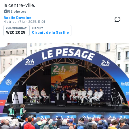
le centre-ville.
82 photos
Basile Davoine
Mis à jour:
7 juin 2025, 13:01
CHAMPIONNAT
CIRCUIT
WEC 2025
Circuit de la Sarthe