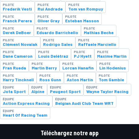
PILOTE
PILOTE
PILOTE
Frederik Vesti
Rui Andrade
Tom van Rompuy
PILOTE
PILOTE
PILOTE
Franck Perera
Oliver Gray
Esteban Masson
PILOTE
PILOTE
PILOTE
Derek DeBoer
Eduardo Barrichello
Mathias Beche
PILOTE
PILOTE
PILOTE
Clément Novalak
Rodrigo Sales
Raffaele Marciello
PILOTE
PILOTE
PILOTE
PILOTE
Dane Cameron
Louis Delétraz
PJ Hyett
Maxime Martin
PILOTE
PILOTE
PILOTE
PILOTE
Fran Rueda
Martin Berry
Lorcan Hanafin
Lin Hodenius
PILOTE
PILOTE
PILOTE
PILOTE
Harry Tincknell
Ross Gunn
Aston Martin
Tom Gamble
ÉQUIPE
ÉQUIPE
ÉQUIPE
ÉQUIPE
Jota Sport
Alpine
Peugeot Sport
Wayne Taylor Racing
ÉQUIPE
ÉQUIPE
Action Express Racing
Belgian Audi Club Team WRT
ÉQUIPE
Heart Of Racing Team
Téléchargez notre app