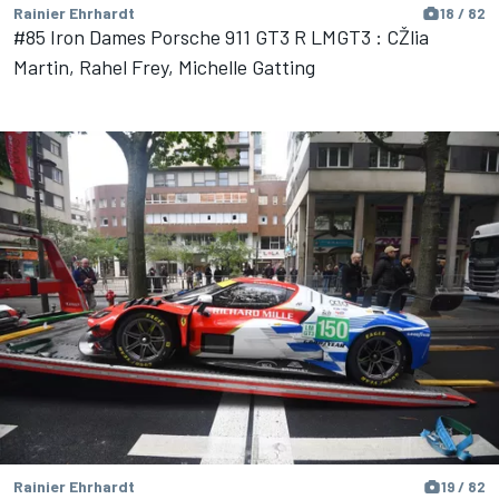
Rainier Ehrhardt
18 / 82
#85 Iron Dames Porsche 911 GT3 R LMGT3 : CŽlia
Martin, Rahel Frey, Michelle Gatting
Rainier Ehrhardt
19 / 82