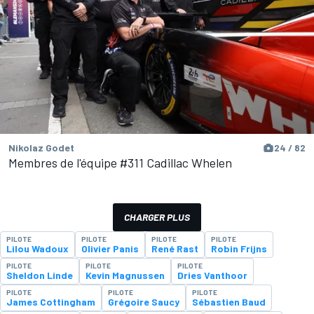
Nikolaz Godet
24 / 82
Membres de l'équipe #311 Cadillac Whelen
CHARGER PLUS
PILOTE
PILOTE
PILOTE
PILOTE
Lilou Wadoux
Olivier Panis
René Rast
Robin Frijns
PILOTE
PILOTE
PILOTE
Sheldon Linde
Kevin Magnussen
Dries Vanthoor
PILOTE
PILOTE
PILOTE
James Cottingham
Grégoire Saucy
Sébastien Baud