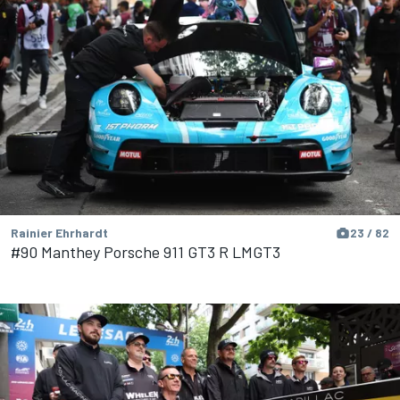
Rainier Ehrhardt
23 / 82
#90 Manthey Porsche 911 GT3 R LMGT3