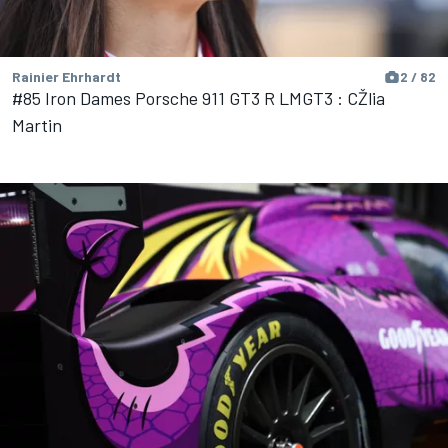
Rainier Ehrhardt
2 / 82
#85 Iron Dames Porsche 911 GT3 R LMGT3 : CŽlia
Martin