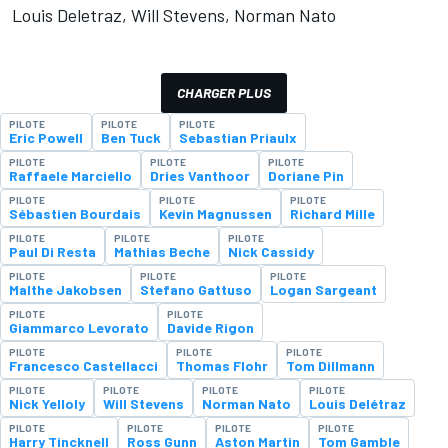
Louis Deletraz, Will Stevens, Norman Nato
CHARGER PLUS
PILOTE
PILOTE
PILOTE
Eric Powell
Ben Tuck
Sebastian Priaulx
PILOTE
PILOTE
PILOTE
Raffaele Marciello
Dries Vanthoor
Doriane Pin
PILOTE
PILOTE
PILOTE
Sébastien Bourdais
Kevin Magnussen
Richard Mille
PILOTE
PILOTE
PILOTE
Paul Di Resta
Mathias Beche
Nick Cassidy
PILOTE
PILOTE
PILOTE
Malthe Jakobsen
Stefano Gattuso
Logan Sargeant
PILOTE
PILOTE
Giammarco Levorato
Davide Rigon
PILOTE
PILOTE
PILOTE
Francesco Castellacci
Thomas Flohr
Tom Dillmann
PILOTE
PILOTE
PILOTE
PILOTE
Nick Yelloly
Will Stevens
Norman Nato
Louis Delétraz
PILOTE
PILOTE
PILOTE
PILOTE
Harry Tincknell
Ross Gunn
Aston Martin
Tom Gamble