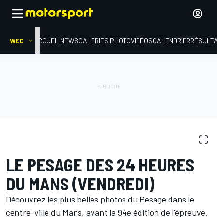
WEC
ACCUEIL
NEWS
GALERIES PHOTO
VIDÉOS
CALENDRIER
RÉSULT
GALERIES PHOTO
WEC
24 Heures du Mans
LE PESAGE DES 24 HEURES
DU MANS (VENDREDI)
Découvrez les plus belles photos du Pesage dans le
centre-ville du Mans, avant la 94e édition de l'épreuve.