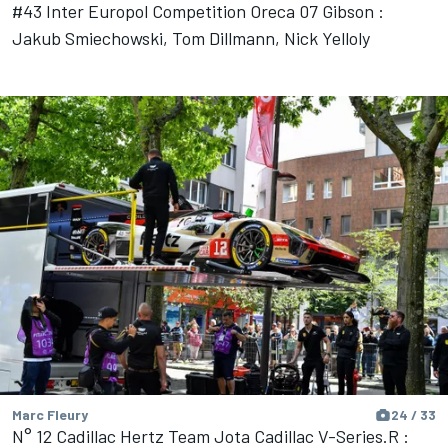
#43 Inter Europol Competition Oreca 07 Gibson :
Jakub Smiechowski, Tom Dillmann, Nick Yelloly
Marc Fleury
24 / 33
N° 12 Cadillac Hertz Team Jota Cadillac V-Series.R :