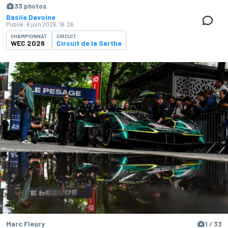
33 photos
Basile Davoine
Publié:
6 juin 2026, 16:26
CHAMPIONNAT
CIRCUIT
WEC 2026
Circuit de la Sarthe
Marc Fleury
1 / 33