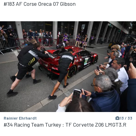
#183 AF Corse Oreca 07 Gibson
Rainier Ehrhardt
13 / 33
#34 Racing Team Turkey : TF Corvette Z06 LMGT3.R