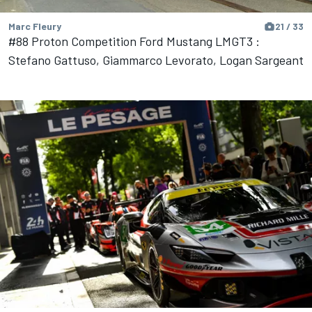
Marc Fleury
21 / 33
#88 Proton Competition Ford Mustang LMGT3 :
Stefano Gattuso, Giammarco Levorato, Logan Sargeant