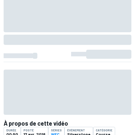
À propos de cette vidéo
DURÉE
POSTÉ
SÉRIES
ÉVÉNEMENT
CATÉGORIE
00:50
17 avr. 2016
WEC
Silverstone
Course