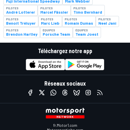
Fuji International Speedway
Mark Webber
PILOTES
PILOTES
PILOTES
André Lotterer
Marcel Fässler
Timo Bernhard
PILOTES
PILOTES
PILOTES
PILOTES
Benoit Tréluyer
Marc Lieb
Romain Dumas
Neel Jani
PILOTES
ÉQUIPES
ÉQUIPES
Brendon Hartley
Porsche Team
Team Joest
Téléchargez notre app
Réseaux sociaux
fr.Motor1.com
Motorsportjobs.com