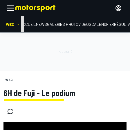
WEC
ACCUEIL
NEWS
GALERIES PHOTO
VIDÉOS
CALENDRIER
RÉSULT
WEC
6H de Fuji - Le podium