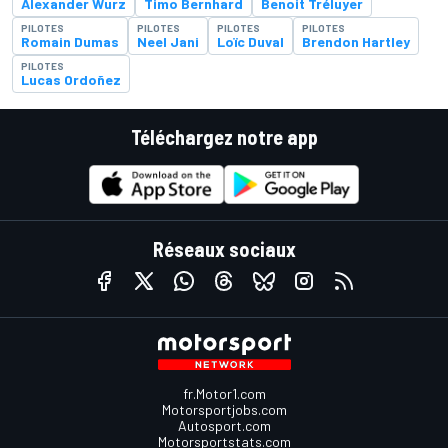
Alexander Wurz
Timo Bernhard
Benoit Tréluyer
PILOTES
PILOTES
PILOTES
PILOTES
Romain Dumas
Neel Jani
Loïc Duval
Brendon Hartley
PILOTES
Lucas Ordoñez
Téléchargez notre app
Réseaux sociaux
fr.Motor1.com
Motorsportjobs.com
Autosport.com
Motorsportstats.com