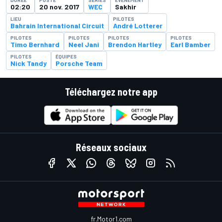
02:20
20 nov. 2017
WEC
Sakhir
LIEU
PILOTES
Bahrain International Circuit
André Lotterer
PILOTES
PILOTES
PILOTES
PILOTES
Timo Bernhard
Neel Jani
Brendon Hartley
Earl Bamber
PILOTES
ÉQUIPES
Nick Tandy
Porsche Team
Téléchargez notre app
Réseaux sociaux
fr.Motor1.com