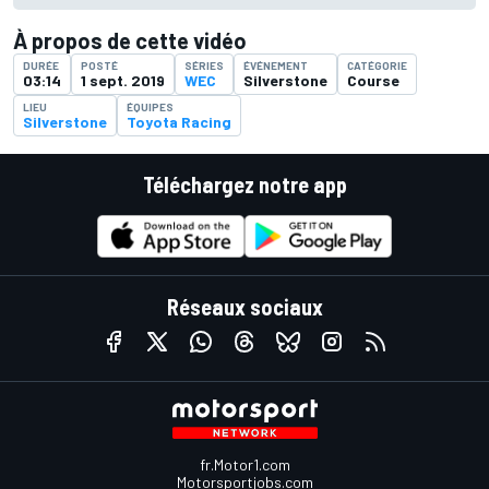
À propos de cette vidéo
DURÉE
POSTÉ
SÉRIES
ÉVÉNEMENT
CATÉGORIE
03:14
1 sept. 2019
WEC
Silverstone
Course
LIEU
ÉQUIPES
Silverstone
Toyota Racing
Téléchargez notre app
Réseaux sociaux
fr.Motor1.com
Motorsportjobs.com