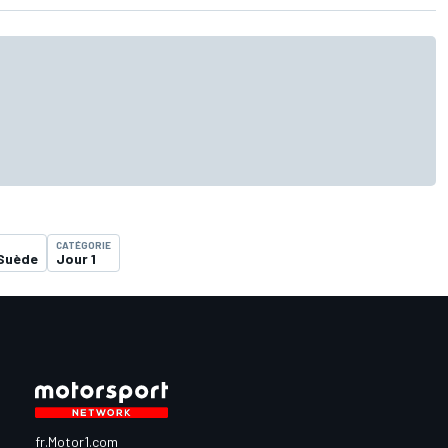
CATÉGORIE
 Suède
Jour 1
fr.Motor1.com