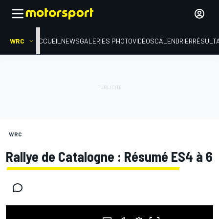
WRC
ACCUEIL
NEWS
GALERIES PHOTO
VIDÉOS
CALENDRIER
RÉSULT
WRC
Rallye de Catalogne : Résumé ES4 à 6