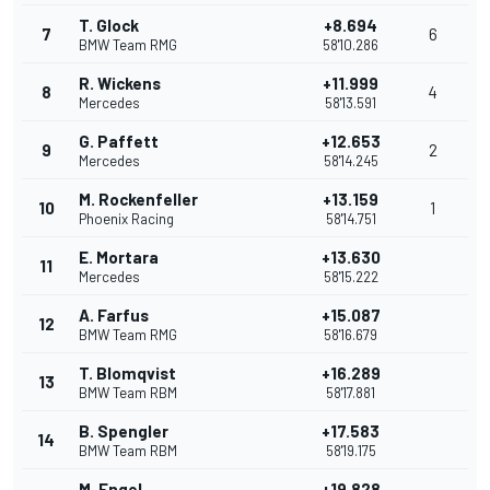
T. Glock
+8.694
7
6
BMW Team RMG
58'10.286
R. Wickens
+11.999
8
4
Mercedes
58'13.591
G. Paffett
+12.653
9
2
Mercedes
58'14.245
M. Rockenfeller
+13.159
10
1
Phoenix Racing
58'14.751
E. Mortara
+13.630
11
Mercedes
58'15.222
A. Farfus
+15.087
12
BMW Team RMG
58'16.679
T. Blomqvist
+16.289
13
BMW Team RBM
58'17.881
B. Spengler
+17.583
14
BMW Team RBM
58'19.175
M. Engel
+19.828