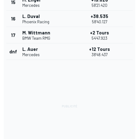
15
Mercedes
58'21.420
L. Duval
+38.535
16
Phoenix Racing
58'40.127
M. Wittmann
+2 Tours
17
BMW Team RMG
54'47.923
L. Auer
+12 Tours
dnf
Mercedes
38'48.437