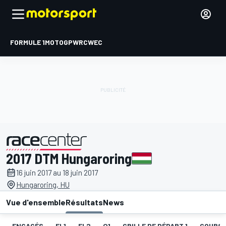
FORMULE 1
MOTOGP
WRC
WEC
2017 DTM Hungaroring
présenté par
16 juin 2017 au 18 juin 2017
Hungaroring, HU
Vue d'ensemble
Résultats
News
ENGAGÉS
EL1
EL2
Q1
GRILLE DE DÉPART 1
COURSE