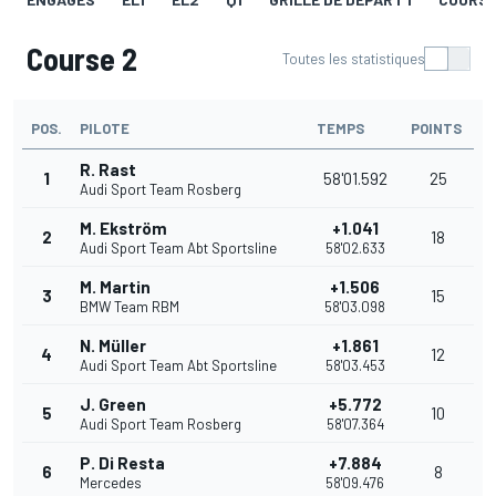
Course 2
Toutes les statistiques
POS.
PILOTE
TEMPS
POINTS
R. Rast
1
58'01.592
25
Audi Sport Team Rosberg
M. Ekström
+1.041
2
18
Audi Sport Team Abt Sportsline
58'02.633
M. Martin
+1.506
3
15
BMW Team RBM
58'03.098
N. Müller
+1.861
4
12
Audi Sport Team Abt Sportsline
58'03.453
J. Green
+5.772
5
10
Audi Sport Team Rosberg
58'07.364
P. Di Resta
+7.884
6
8
Mercedes
58'09.476