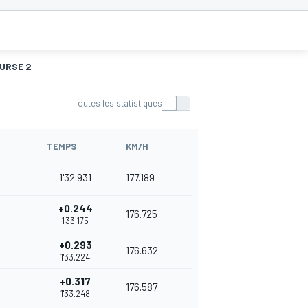
URSE 2
Toutes les statistiques
TEMPS
KM/H
1'32.931
177.189
+0.244
176.725
1'33.175
+0.293
176.632
1'33.224
+0.317
176.587
1'33.248