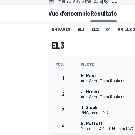
|
4 mai 2018 au 6 mai 2018
, DE
Vue d'ensemble
Résultats
ENGAGÉS
EL1
EL2
Q1
GRILLE 
EL3
MOTOGP
POS.
PILOTE
R. Rast
1
Audi Sport Team Rosberg
J. Green
2
Audi Sport Team Rosberg
T. Glock
3
BMW Team RMG
G. Paffett
4
Mercedes-AMG DTM Team HWA