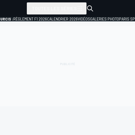
TOUTES LES SÉRIES
URCIS :
RÈGLEMENT F1 2026
CALENDRIER 2026
VIDÉOS
GALERIES PHOTO
PARIS S