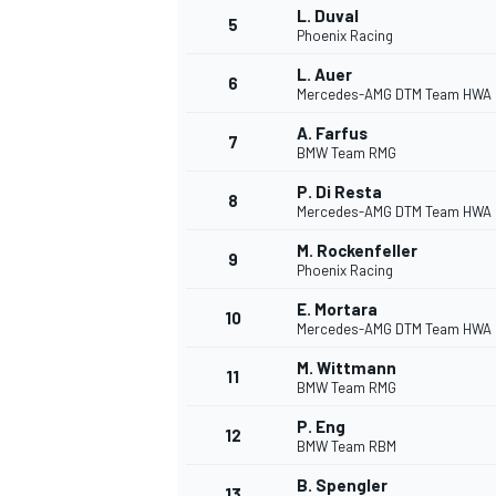
L. Duval
5
Phoenix Racing
WRC
L. Auer
6
Mercedes-AMG DTM Team HWA
A. Farfus
7
BMW Team RMG
P. Di Resta
8
Mercedes-AMG DTM Team HWA
M. Rockenfeller
9
Phoenix Racing
E. Mortara
10
Mercedes-AMG DTM Team HWA
M. Wittmann
11
BMW Team RMG
WEC
P. Eng
12
BMW Team RBM
B. Spengler
13