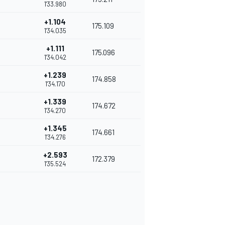
1'33.980
+1.104
175.109
1'34.035
+1.111
175.096
1'34.042
+1.239
174.858
1'34.170
+1.339
174.672
1'34.270
+1.345
174.661
1'34.276
+2.593
172.379
1'35.524