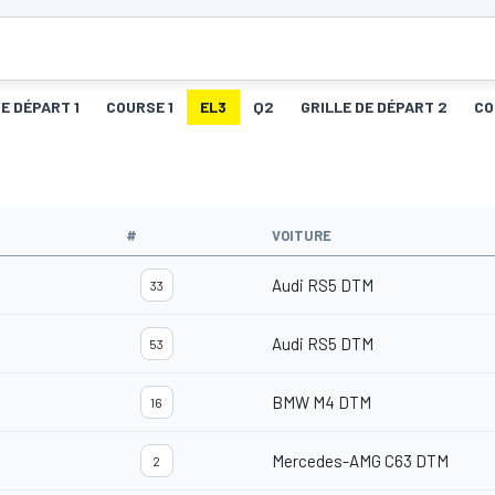
DE DÉPART 1
COURSE 1
EL3
Q2
GRILLE DE DÉPART 2
CO
#
VOITURE
Audi RS5 DTM
33
Audi RS5 DTM
53
BMW M4 DTM
16
Mercedes-AMG C63 DTM
2