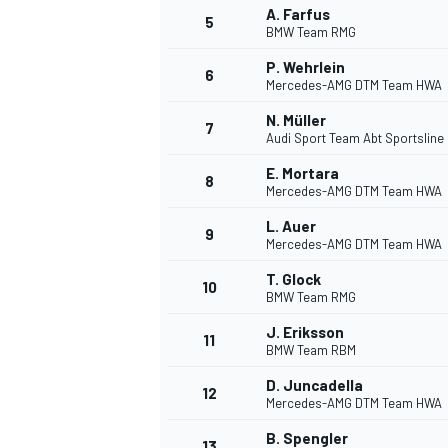
A. Farfus
5
BMW Team RMG
WRC
P. Wehrlein
6
Mercedes-AMG DTM Team HWA
N. Müller
7
Audi Sport Team Abt Sportsline
E. Mortara
8
Mercedes-AMG DTM Team HWA
L. Auer
9
Mercedes-AMG DTM Team HWA
T. Glock
10
BMW Team RMG
J. Eriksson
11
BMW Team RBM
WEC
D. Juncadella
12
Mercedes-AMG DTM Team HWA
B. Spengler
13