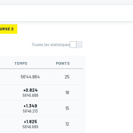
URSE 2
Toutes les statistiques
TEMPS
POINTS
56'44.864
25
+0.824
18
56'45.688
+1.349
15
56'46.213
+1.825
12
56'46.689