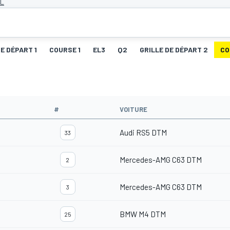
NL
DE DÉPART 1
COURSE 1
EL3
Q2
GRILLE DE DÉPART 2
CO
#
VOITURE
Audi RS5 DTM
33
Mercedes-AMG C63 DTM
2
Mercedes-AMG C63 DTM
3
BMW M4 DTM
25