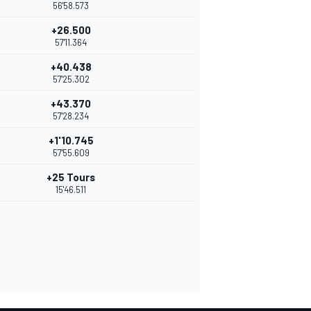
56'58.573
+26.500
57'11.364
+40.438
57'25.302
+43.370
57'28.234
+1'10.745
57'55.609
+25 Tours
15'46.511