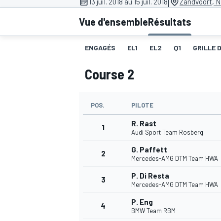
|
13 juil. 2018 au 15 juil. 2018
Zandvoort, 
Vue d'ensemble
Résultats
ENGAGÉS
EL1
EL2
Q1
GRILLE 
Course 2
MOTOGP
POS.
PILOTE
R. Rast
1
Audi Sport Team Rosberg
G. Paffett
2
Mercedes-AMG DTM Team HWA
P. Di Resta
3
Mercedes-AMG DTM Team HWA
P. Eng
4
BMW Team RBM