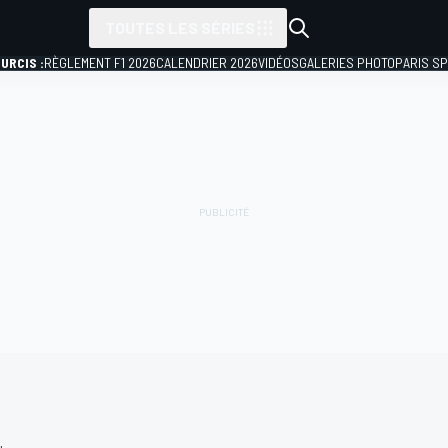
TOUTES LES SÉRIES
URCIS :
RÈGLEMENT F1 2026
CALENDRIER 2026
VIDÉOS
GALERIES PHOTO
PARIS S