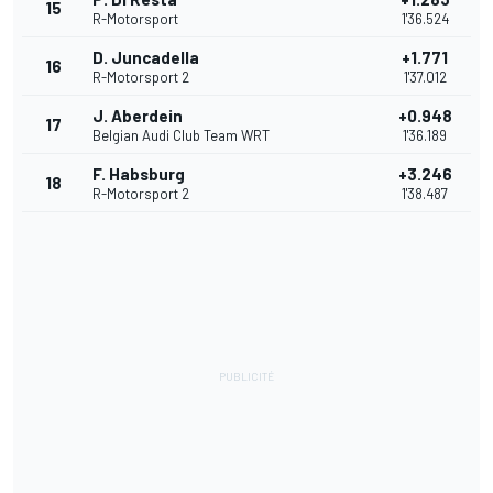
15
R-Motorsport
1'36.524
D. Juncadella
+1.771
16
R-Motorsport 2
1'37.012
J. Aberdein
+0.948
17
Belgian Audi Club Team WRT
1'36.189
F. Habsburg
+3.246
18
R-Motorsport 2
1'38.487