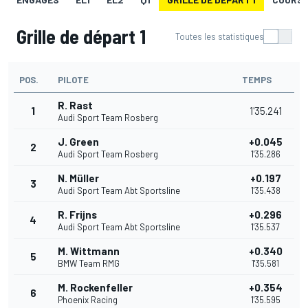
Grille de départ 1
Toutes les statistiques
POS.
PILOTE
TEMPS
R. Rast
1
1'35.241
Audi Sport Team Rosberg
J. Green
+0.045
2
Audi Sport Team Rosberg
1'35.286
N. Müller
+0.197
3
Audi Sport Team Abt Sportsline
1'35.438
R. Frijns
+0.296
4
Audi Sport Team Abt Sportsline
1'35.537
M. Wittmann
+0.340
5
BMW Team RMG
1'35.581
M. Rockenfeller
+0.354
6
Phoenix Racing
1'35.595