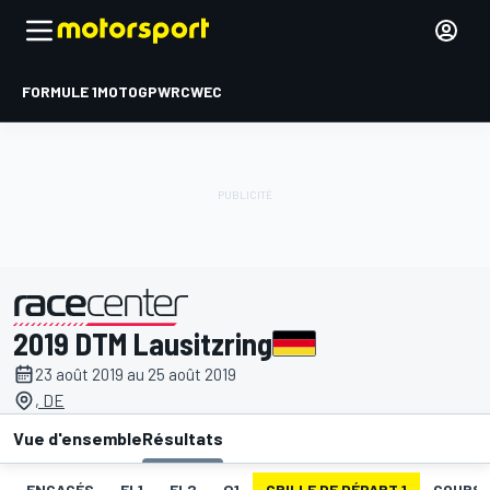
FORMULE 1
MOTOGP
WRC
WEC
2019 DTM Lausitzring
présenté par
23 août 2019 au 25 août 2019
, DE
Vue d'ensemble
Résultats
ENGAGÉS
EL1
EL2
Q1
GRILLE DE DÉPART 1
COURSE