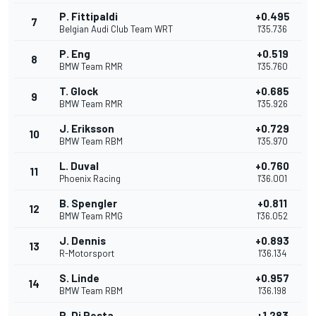
P. Fittipaldi
+0.495
7
Belgian Audi Club Team WRT
1'35.736
P. Eng
+0.519
8
BMW Team RMR
1'35.760
T. Glock
+0.685
9
BMW Team RMR
1'35.926
J. Eriksson
+0.729
10
BMW Team RBM
1'35.970
L. Duval
+0.760
11
Phoenix Racing
1'36.001
B. Spengler
+0.811
12
BMW Team RMG
1'36.052
J. Dennis
+0.893
13
R-Motorsport
1'36.134
S. Linde
+0.957
14
BMW Team RBM
1'36.198
P. Di Resta
+1.283