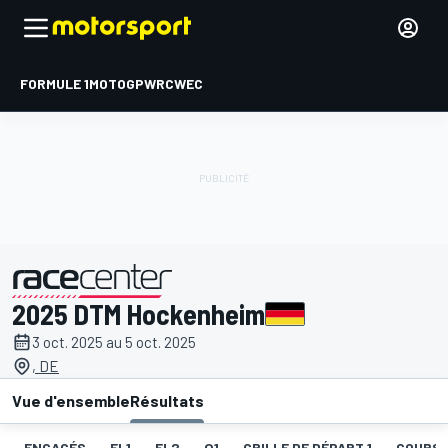
FORMULE 1
MOTOGP
WRC
WEC
2025 DTM Hockenheim
présenté par
3 oct. 2025 au 5 oct. 2025
, DE
Vue d'ensemble
Résultats
ENGAGÉS
EL1
EL2
Q1
GRILLE DE DÉPART 1
COURSE