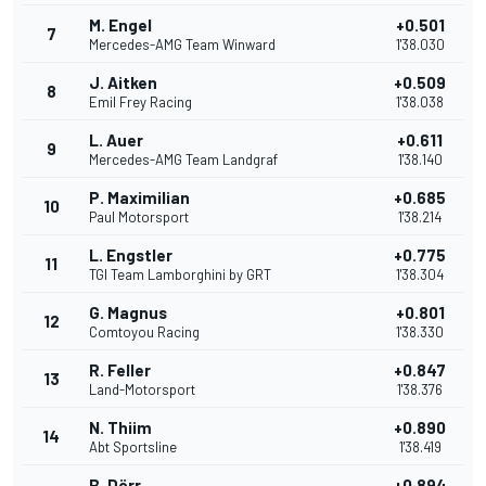
M. Engel
+0.501
7
Mercedes-AMG Team Winward
1'38.030
J. Aitken
+0.509
8
Emil Frey Racing
1'38.038
L. Auer
+0.611
9
Mercedes-AMG Team Landgraf
1'38.140
P. Maximilian
+0.685
10
Paul Motorsport
1'38.214
L. Engstler
+0.775
11
TGI Team Lamborghini by GRT
1'38.304
G. Magnus
+0.801
12
Comtoyou Racing
1'38.330
R. Feller
+0.847
13
Land-Motorsport
1'38.376
N. Thiim
+0.890
14
Abt Sportsline
1'38.419
B. Dörr
+0.894