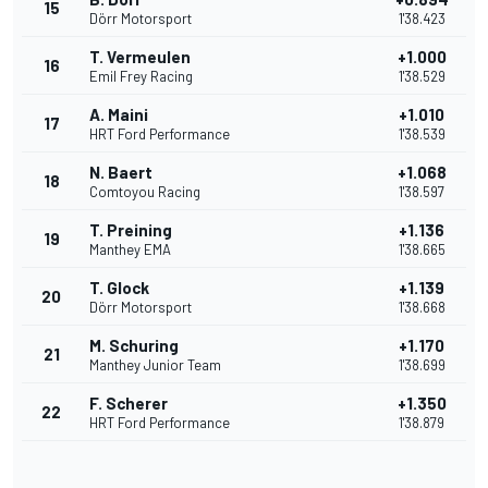
15
Dörr Motorsport
1'38.423
T. Vermeulen
+1.000
16
Emil Frey Racing
1'38.529
A. Maini
+1.010
17
HRT Ford Performance
1'38.539
N. Baert
+1.068
18
Comtoyou Racing
1'38.597
T. Preining
+1.136
19
Manthey EMA
1'38.665
T. Glock
+1.139
20
Dörr Motorsport
1'38.668
M. Schuring
+1.170
21
Manthey Junior Team
1'38.699
F. Scherer
+1.350
22
HRT Ford Performance
1'38.879