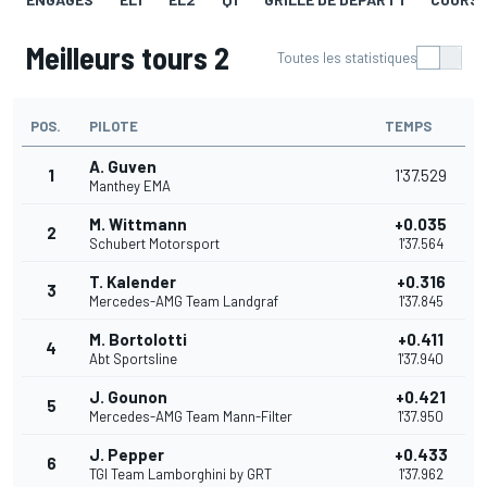
Meilleurs tours 2
Toutes les statistiques
POS.
PILOTE
TEMPS
A. Guven
1
1'37.529
Manthey EMA
M. Wittmann
+0.035
2
Schubert Motorsport
1'37.564
T. Kalender
+0.316
3
Mercedes-AMG Team Landgraf
1'37.845
M. Bortolotti
+0.411
4
Abt Sportsline
1'37.940
J. Gounon
+0.421
5
Mercedes-AMG Team Mann-Filter
1'37.950
J. Pepper
+0.433
6
TGI Team Lamborghini by GRT
1'37.962