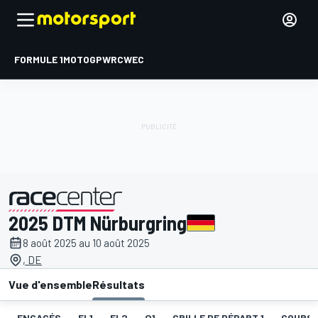
FORMULE 1
MOTOGP
WRC
WEC
2025 DTM Nürburgring
présenté par
8 août 2025 au 10 août 2025
, DE
Vue d'ensemble
Résultats
ENGAGÉS
EL1
EL2
Q1
GRILLE DE DÉPART 1
COURSE