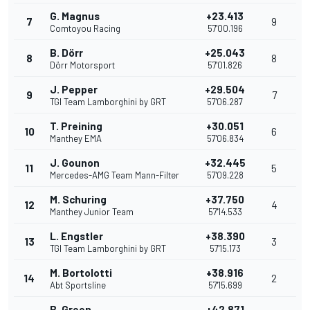
G. Magnus
+23.413
7
9
Comtoyou Racing
57'00.196
B. Dörr
+25.043
8
8
Dörr Motorsport
57'01.826
J. Pepper
+29.504
9
7
TGI Team Lamborghini by GRT
57'06.287
T. Preining
+30.051
10
6
Manthey EMA
57'06.834
J. Gounon
+32.445
11
5
Mercedes-AMG Team Mann-Filter
57'09.228
M. Schuring
+37.750
12
4
Manthey Junior Team
57'14.533
L. Engstler
+38.390
13
3
TGI Team Lamborghini by GRT
57'15.173
M. Bortolotti
+38.916
14
2
Abt Sportsline
57'15.699
B. Green
+42.871