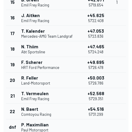
15
1
Emil Frey Racing
57'19.654
J. Aitken
+45.625
16
Emil Frey Racing
57'22.408
T. Kalender
+47.053
17
Mercedes-AMG Team Landgraf
57'23.836
N. Thiim
+47.465
18
Abt Sportsline
57'24.248
F. Scherer
+49.695
19
HRT Ford Performance
57'26.478
R. Feller
+50.003
20
Land-Motorsport
57'26.786
T. Vermeulen
+52.568
21
Emil Frey Racing
57'29.351
N. Baert
+54.516
22
Comtoyou Racing
57'31.299
P. Maximilian
dnf
Paul Motorsport