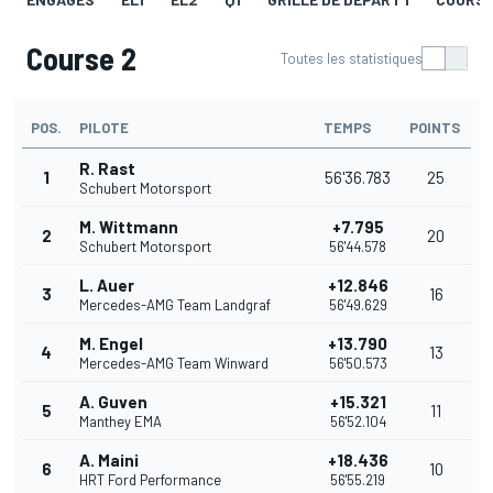
Course 2
Toutes les statistiques
POS.
PILOTE
TEMPS
POINTS
R. Rast
1
56'36.783
25
Schubert Motorsport
M. Wittmann
+7.795
2
20
Schubert Motorsport
56'44.578
L. Auer
+12.846
3
16
Mercedes-AMG Team Landgraf
56'49.629
M. Engel
+13.790
4
13
Mercedes-AMG Team Winward
56'50.573
A. Guven
+15.321
5
11
Manthey EMA
56'52.104
A. Maini
+18.436
6
10
HRT Ford Performance
56'55.219