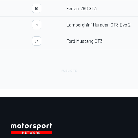
Ferrari 296 GT3
10
Lamborghini Huracán GT3 Evo 2
71
Ford Mustang GT3
64