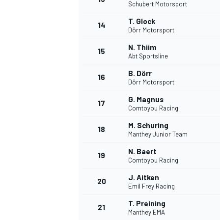
Schubert Motorsport
T. Glock
14
Dörr Motorsport
N. Thiim
15
Abt Sportsline
B. Dörr
16
Dörr Motorsport
G. Magnus
17
Comtoyou Racing
M. Schuring
18
Manthey Junior Team
N. Baert
19
Comtoyou Racing
J. Aitken
20
Emil Frey Racing
T. Preining
21
Manthey EMA