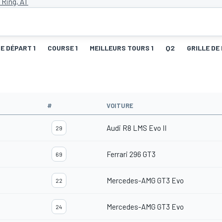
 Ring, AT
DE DÉPART 1
COURSE 1
MEILLEURS TOURS 1
Q2
GRILLE DE
#
VOITURE
Audi R8 LMS Evo II
29
Ferrari 296 GT3
69
Mercedes-AMG GT3 Evo
22
Mercedes-AMG GT3 Evo
24