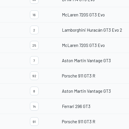
McLaren 720S GT3 Evo
16
Lamborghini Huracán GT3 Evo 2
2
McLaren 720S GT3 Evo
25
Aston Martin Vantage GT3
7
Porsche 911 GT3 R
92
Aston Martin Vantage GT3
8
Ferrari 296 GT3
14
Porsche 911 GT3 R
91