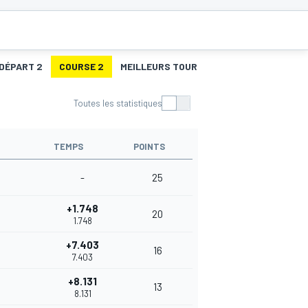
 DÉPART 2
COURSE 2
MEILLEURS TOURS 2
Toutes les statistiques
TEMPS
POINTS
-
25
+1.748
20
1.748
+7.403
16
7.403
+8.131
13
8.131