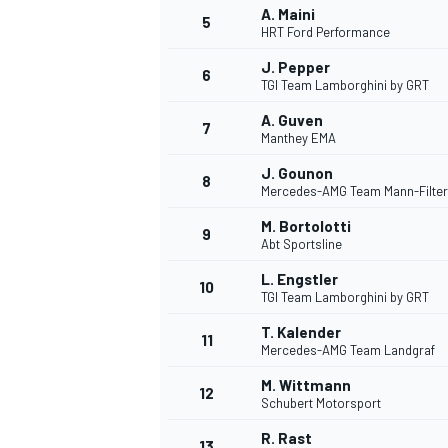
A. Maini
5
HRT Ford Performance
WRC
J. Pepper
6
TGI Team Lamborghini by GRT
A. Guven
7
Manthey EMA
J. Gounon
8
Mercedes-AMG Team Mann-Filter
M. Bortolotti
9
Abt Sportsline
L. Engstler
10
TGI Team Lamborghini by GRT
T. Kalender
11
Mercedes-AMG Team Landgraf
WEC
M. Wittmann
12
Schubert Motorsport
R. Rast
13