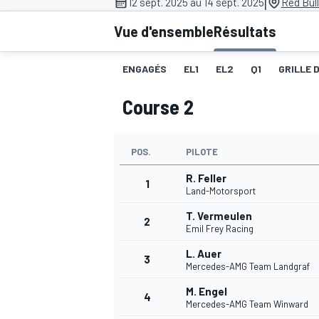
|
12 sept. 2025 au 14 sept. 2025
Red Bull
Vue d'ensemble
Résultats
ENGAGÉS
EL1
EL2
Q1
GRILLE 
Course 2
MOTOGP
POS.
PILOTE
R. Feller
1
Land-Motorsport
T. Vermeulen
2
Emil Frey Racing
L. Auer
3
Mercedes-AMG Team Landgraf
M. Engel
4
Mercedes-AMG Team Winward