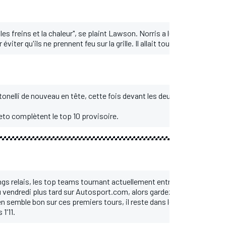
les freins et la chaleur", se plaint Lawson. Norris a lui aussi reçu con
éviter qu'ils ne prennent feu sur la grille. Il allait toutefois bien.
ntonelli de nouveau en tête, cette fois devant les deux McLaren, Ver
eto complètent le top 10 provisoire.
s relais, les top teams tournant actuellement entre 1'10 et 1'11. Nou
vendredi plus tard sur Autosport.com, alors gardez l'œil !
 semble bon sur ces premiers tours, il reste dans les 1'10 en medium
1'11.