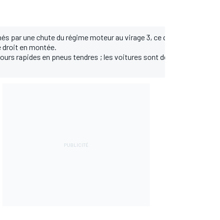
nés par une chute du régime moteur au virage 3, ce qui provoque tou
droit en montée.
es tours rapides en pneus tendres ; les voitures sont désormais cha