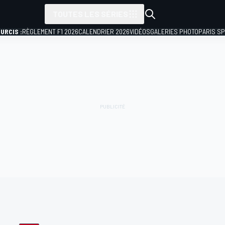
TOUTES LES SÉRIES
URCIS :
RÈGLEMENT F1 2026
CALENDRIER 2026
VIDÉOS
GALERIES PHOTO
PARIS S