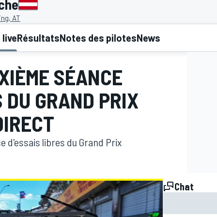
iche
ing, AT
live
Résultats
Notes des pilotes
News
EUXIÈME SÉANCE
S DU GRAND PRIX
DIRECT
e d'essais libres du Grand Prix
Chat