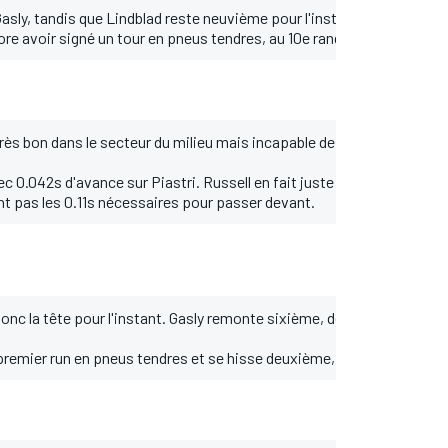
ly, tandis que Lindblad reste neuvième pour l'instant. Verstappen 
ore avoir signé un tour en pneus tendres, au 10e rang.
ès bon dans le secteur du milieu mais incapable de conclure - il éch
vec 0.042s d'avance sur Piastri. Russell en fait juste assez pour res
vant pas les 0.11s nécessaires pour passer devant.
 donc la tête pour l'instant. Gasly remonte sixième, devant Lindblad
emier run en pneus tendres et se hisse deuxième, à 0"360 de Piastr