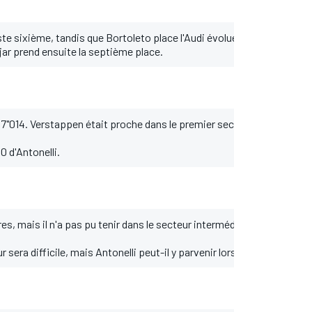
ste sixième, tandis que Bortoleto place l'Audi évoluée au neuvième r
jar prend ensuite la septième place.
'17"014. Verstappen était proche dans le premier secteur, mais a per
0 d'Antonelli.
res, mais il n'a pas pu tenir dans le secteur intermédiaire, les pneus
r sera difficile, mais Antonelli peut-il y parvenir lors de sa deuxième