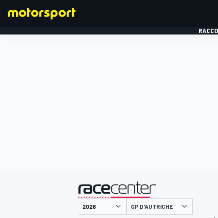
RACCO
FORMULE 1
présenté par
GP D'AUTRICHE