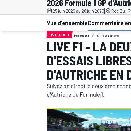
2026 Formule 1 GP d'Autr
|
25 juin 2026 au 28 juin 2026
Red Bull R
Vue d'ensemble
Commentaire en 
LIVE TEXTE
Formule 1
GP d'Autriche
LIVE F1 - LA D
MOTOGP
D'ESSAIS LIBRE
D'AUTRICHE EN 
Suivez en direct la deuxième séanc
d'Autriche de Formule 1.