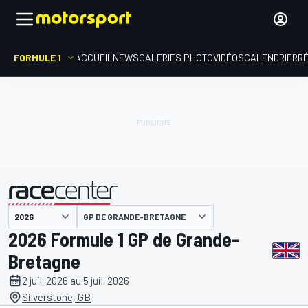
FORMULE 1
ACCUEIL
NEWS
GALERIES PHOTO
VIDÉOS
CALENDRIER
R
présenté par
GP DE GRANDE-BRETAGNE
2026 Formule 1 GP de Grande-
Bretagne
2 juil. 2026 au 5 juil. 2026
Silverstone, GB