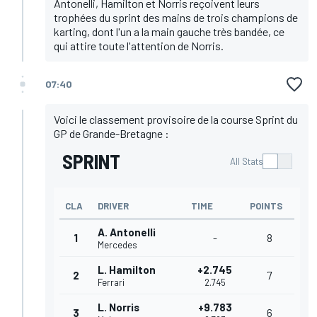
Antonelli, Hamilton et Norris reçoivent leurs
trophées du sprint des mains de trois champions de
karting, dont l'un a la main gauche très bandée, ce
qui attire toute l'attention de Norris.
07:40
Voici le classement provisoire de la course Sprint du
GP de Grande-Bretagne :
SPRINT
All Stats
CLA
DRIVER
TIME
POINTS
A. Antonelli
1
-
8
Mercedes
L. Hamilton
+2.745
2
7
Ferrari
2.745
L. Norris
+9.783
3
6