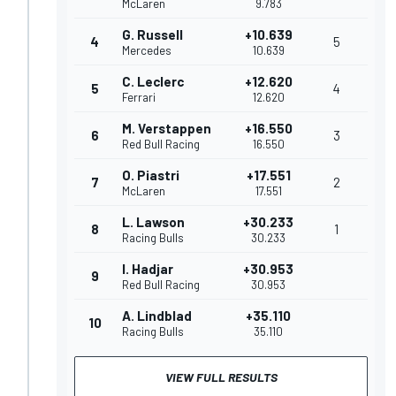
McLaren
9.783
G. Russell
+10.639
4
5
Mercedes
10.639
C. Leclerc
+12.620
5
4
Ferrari
12.620
M. Verstappen
+16.550
6
3
Red Bull Racing
16.550
O. Piastri
+17.551
7
2
McLaren
17.551
L. Lawson
+30.233
8
1
Racing Bulls
30.233
I. Hadjar
+30.953
9
Red Bull Racing
30.953
A. Lindblad
+35.110
10
Racing Bulls
35.110
VIEW FULL RESULTS