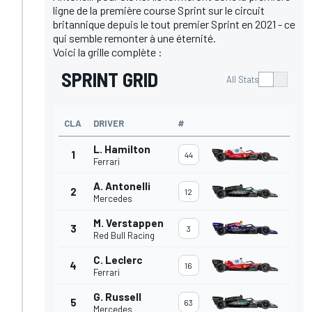
ligne de la première course Sprint sur le circuit
britannique depuis le tout premier Sprint en 2021 - ce
qui semble remonter à une éternité.
Voici la grille complète :
SPRINT GRID
All Stats
CLA
DRIVER
#
L. Hamilton
1
44
Ferrari
A. Antonelli
2
12
Mercedes
M. Verstappen
3
3
Red Bull Racing
C. Leclerc
4
16
Ferrari
G. Russell
5
63
Mercedes