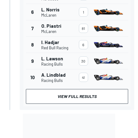
L. Norris
6
1
McLaren
O. Piastri
7
81
McLaren
I. Hadjar
8
6
Red Bull Racing
L. Lawson
9
30
Racing Bulls
A. Lindblad
10
41
Racing Bulls
VIEW FULL RESULTS