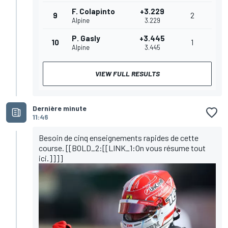
F. Colapinto
+3.229
9
2
Alpine
3.229
P. Gasly
+3.445
10
1
Alpine
3.445
VIEW FULL RESULTS
Dernière minute
11:46
Besoin de cinq enseignements rapides de cette
course. [[BOLD_2:[[LINK_1:On vous résume tout
ici.]]]]