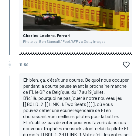
Charles Leclerc, Ferrari
Photo by: Ben Stansall / Pool /AFP via Getty Images
11:59
Eh bien, ça, c'était une course. De quoi nous occuper
pendant la courte pause avant la prochaine manche
de F1, le GP de Belgique, du 17 au 19 juillet.
D'ici là, pourquoi ne pas jouer à notre nouveau jeu
[[BOLD_2:[[LINK_1:Two Seats]]]], où vous
pouvez défier une écurie légendaire de F1 en
choisissant vos meilleurs pilotes pour la battre.
Et n'oubliez pas de voter pour vos favoris dans nos
nouveaux trophées mensuels, dont celui du pilote F1
du mois. [[BOLD_2:[[LINK_1:Votez ici - les votes se