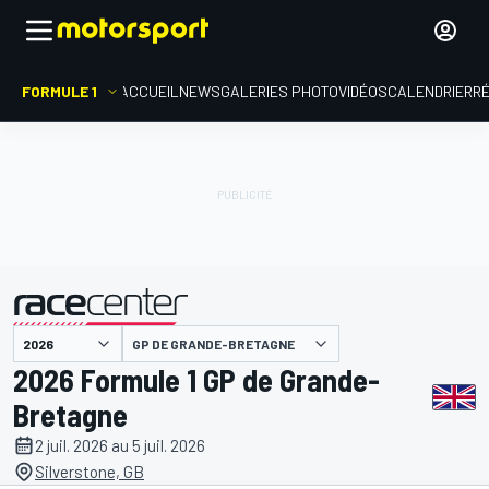
FORMULE 1
ACCUEIL
NEWS
GALERIES PHOTO
VIDÉOS
CALENDRIER
R
présenté par
GP DE GRANDE-BRETAGNE
2026 Formule 1 GP de Grande-
Bretagne
2 juil. 2026 au 5 juil. 2026
Silverstone, GB