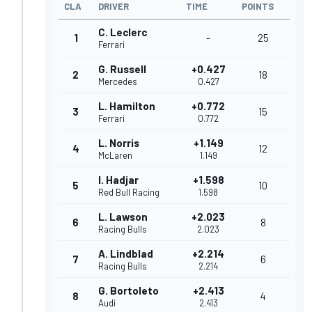
CLA
DRIVER
TIME
POINTS
C. Leclerc
1
-
25
Ferrari
G. Russell
+0.427
2
18
Mercedes
0.427
L. Hamilton
+0.772
3
15
Ferrari
0.772
L. Norris
+1.149
4
12
McLaren
1.149
I. Hadjar
+1.598
5
10
Red Bull Racing
1.598
L. Lawson
+2.023
6
8
Racing Bulls
2.023
A. Lindblad
+2.214
7
6
Racing Bulls
2.214
G. Bortoleto
+2.413
8
4
Audi
2.413