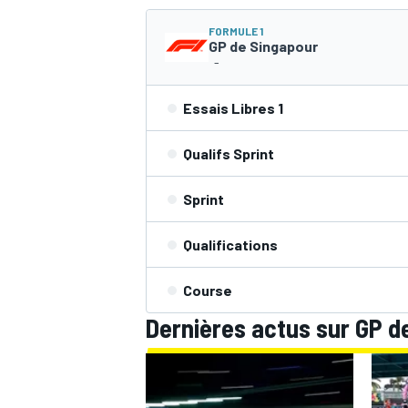
FORMULE 1
GP de Singapour
WRC
-
Essais Libres 1
Qualifs Sprint
Sprint
Qualifications
Course
Dernières actus sur GP d
WEC