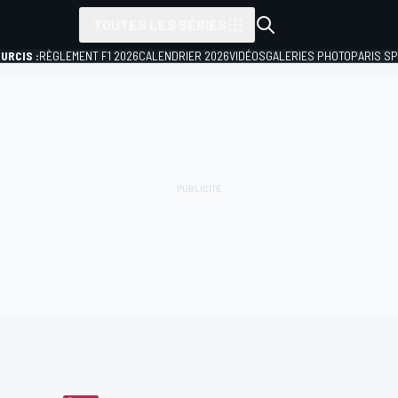
TOUTES LES SÉRIES
URCIS :
RÈGLEMENT F1 2026
CALENDRIER 2026
VIDÉOS
GALERIES PHOTO
PARIS S