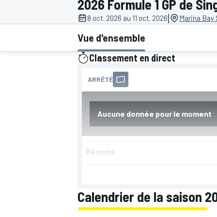
2026 Formule 1 GP de Sin
|
8 oct. 2026 au 11 oct. 2026
Marina Bay 
Vue d'ensemble
Classement en direct
MOTOGP
présenté par
Résumé
Calendrier de la saison 2