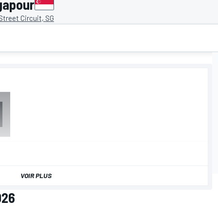
gapour
Street Circuit, SG
VOIR PLUS
026