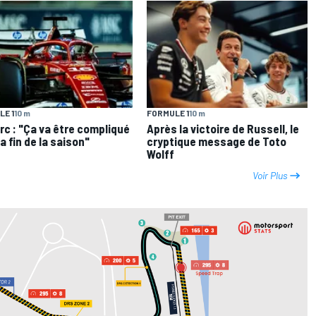
E 1
10 m
FORMULE 1
10 m
rc : "Ça va être compliqué
Après la victoire de Russell, le
la fin de la saison"
cryptique message de Toto
Wolff
Voir Plus