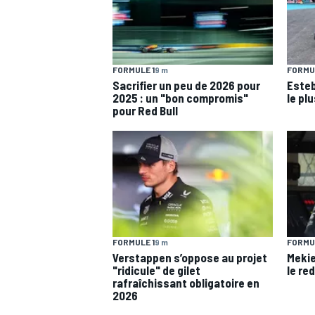
FORMULE 1
9 m
FORMUL
Sacrifier un peu de 2026 pour
Esteb
2025 : un "bon compromis"
le pl
pour Red Bull
FORMULE 1
9 m
FORMUL
Verstappen s’oppose au projet
Mekie
"ridicule" de gilet
le re
rafraîchissant obligatoire en
2026