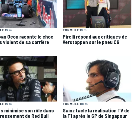
E 1
9 m
FORMULE 1
9 m
an Ocon raconte le choc
Pirelli répond aux critiques de
us violent de sa carrière
Verstappen sur le pneu C6
E 1
9 m
FORMULE 1
10 m
s minimise son rôle dans
Sainz tacle la réalisation TV de
dressement de Red Bull
la F1 après le GP de Singapour