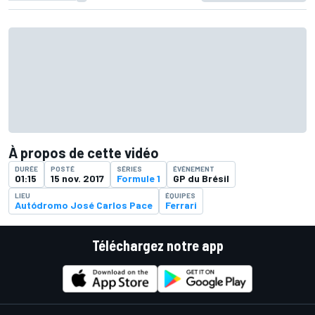
À propos de cette vidéo
DURÉE
POSTÉ
SÉRIES
ÉVÉNEMENT
01:15
15 nov. 2017
Formule 1
GP du Brésil
LIEU
ÉQUIPES
Autódromo José Carlos Pace
Ferrari
Téléchargez notre app