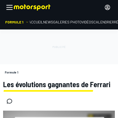
FORMULE 1
ACCUEIL
NEWS
GALERIES PHOTO
VIDÉOS
CALENDRIER
R
Formule 1
Les évolutions gagnantes de Ferrari