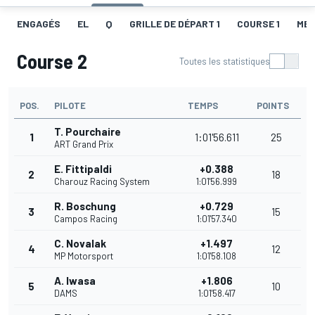
ENGAGÉS
EL
Q
GRILLE DE DÉPART 1
COURSE 1
MEI
Course 2
Toutes les statistiques
POS.
PILOTE
TEMPS
POINTS
T. Pourchaire
1
1:01'56.611
25
ART Grand Prix
E. Fittipaldi
+0.388
2
18
Charouz Racing System
1:01'56.999
R. Boschung
+0.729
3
15
Campos Racing
1:01'57.340
C. Novalak
+1.497
4
12
MP Motorsport
1:01'58.108
A. Iwasa
+1.806
5
10
DAMS
1:01'58.417