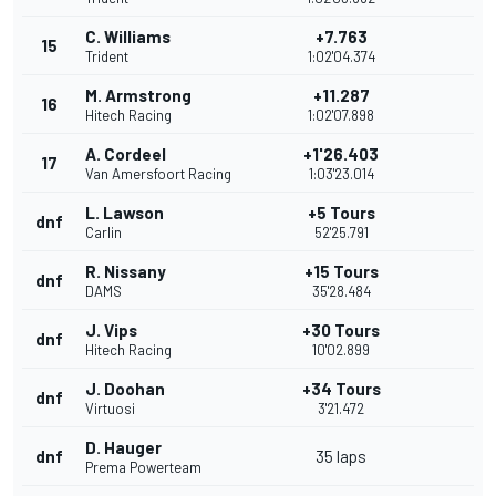
C. Williams
+7.763
15
Trident
1:02'04.374
M. Armstrong
+11.287
16
Hitech Racing
1:02'07.898
A. Cordeel
+1'26.403
17
Van Amersfoort Racing
1:03'23.014
L. Lawson
+5 Tours
dnf
Carlin
52'25.791
R. Nissany
+15 Tours
dnf
DAMS
35'28.484
J. Vips
+30 Tours
dnf
Hitech Racing
10'02.899
J. Doohan
+34 Tours
dnf
Virtuosi
3'21.472
D. Hauger
dnf
35 laps
Prema Powerteam