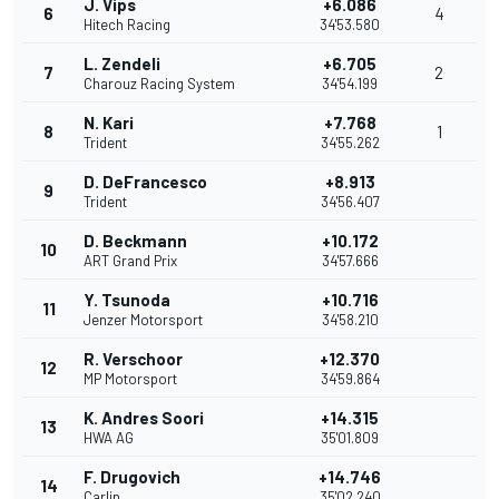
J. Vips
+6.086
6
4
Hitech Racing
34'53.580
L. Zendeli
+6.705
7
2
Charouz Racing System
34'54.199
N. Kari
+7.768
8
1
Trident
34'55.262
D. DeFrancesco
+8.913
9
Trident
34'56.407
D. Beckmann
+10.172
10
ART Grand Prix
34'57.666
Y. Tsunoda
+10.716
11
Jenzer Motorsport
34'58.210
R. Verschoor
+12.370
12
MP Motorsport
34'59.864
K. Andres Soori
+14.315
13
HWA AG
35'01.809
F. Drugovich
+14.746
14
Carlin
35'02.240