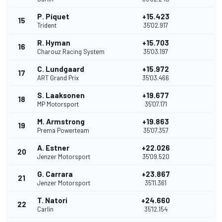
P. Piquet
+15.423
15
Trident
35'02.917
R. Hyman
+15.703
16
Charouz Racing System
35'03.197
C. Lundgaard
+15.972
17
ART Grand Prix
35'03.466
S. Laaksonen
+19.677
18
MP Motorsport
35'07.171
M. Armstrong
+19.863
19
Prema Powerteam
35'07.357
A. Estner
+22.026
20
Jenzer Motorsport
35'09.520
G. Carrara
+23.867
21
Jenzer Motorsport
35'11.361
T. Natori
+24.660
22
Carlin
35'12.154