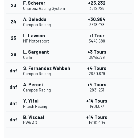
F. Scherer
+25.232
23
Charouz Racing System
35'12.726
A. Deledda
+30.984
24
Campos Racing
35'18.478
L. Lawson
+1 Tour
25
MP Motorsport
34'49.688
L. Sargeant
+3 Tours
26
Carlin
35'45.779
S. Fernandez Wahbeh
+4 Tours
dnf
Campos Racing
28'30.679
A. Peroni
+4 Tours
dnf
Campos Racing
28'31.251
Y. Yifei
+14 Tours
dnf
Hitech Racing
14'01.077
B. Viscaal
+14 Tours
dnf
HWA AG
14'00.404