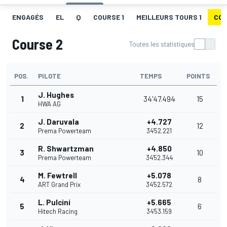
ENGAGÉS
EL
Q
COURSE 1
MEILLEURS TOURS 1
COU
Course 2
Toutes les statistiques
POS.
PILOTE
TEMPS
POINTS
J. Hughes
1
34'47.494
15
HWA AG
J. Daruvala
+4.727
2
12
Prema Powerteam
34'52.221
R. Shwartzman
+4.850
3
10
Prema Powerteam
34'52.344
M. Fewtrell
+5.078
4
8
ART Grand Prix
34'52.572
L. Pulcini
+5.665
5
6
Hitech Racing
34'53.159