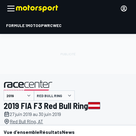
FORMULE 1
MOTOGP
WRC
WEC
RED BULL RING
présenté par
2019 FIA F3 Red Bull Ring
27 juin 2019 au 30 juin 2019
Red Bull Ring, AT
Vue d'ensemble
Résultats
News