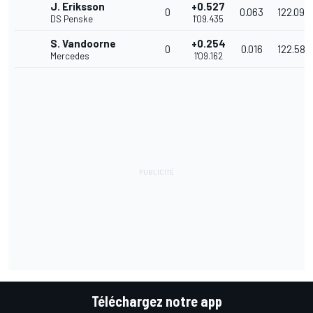
J. Eriksson
+0.527
0
0.063
122.099
DS Penske
1'09.435
S. Vandoorne
+0.254
0
0.016
122.581
Mercedes
1'09.162
Téléchargez notre app