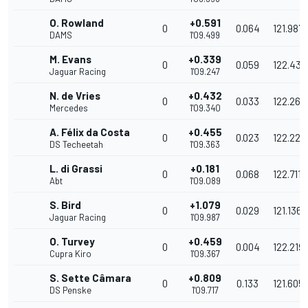
O. Rowland
+0.591
0
0.064
121.987
DAMS
1'09.499
M. Evans
+0.339
0
0.059
122.431
Jaguar Racing
1'09.247
N. de Vries
+0.432
0
0.033
122.267
Mercedes
1'09.340
A. Félix da Costa
+0.455
0
0.023
122.226
DS Techeetah
1'09.363
L. di Grassi
+0.181
0
0.068
122.711
Abt
1'09.089
S. Bird
+1.079
0
0.029
121.136
Jaguar Racing
1'09.987
O. Turvey
+0.459
0
0.004
122.219
Cupra Kiro
1'09.367
S. Sette Câmara
+0.809
0
0.133
121.605
DS Penske
1'09.717