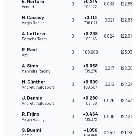
E. Mortara
+0.214
0
0.033
122.652
Venturi
1'09.122
N. Cassidy
+0.113
0
0.021
122.832
Virgin Racing
1'09.021
A. Lotterer
+0.238
0
0.024
122.610
Porsche Team
1'09.146
R. Rast
0
1'08.908
123.033
Abt
A. Sims
+0.368
0
0.017
122.380
Mahindra Racing
1'09.276
M. Günther
+0.399
0
0.016
122.325
Andretti Autosport
1'09.307
J. Dennis
+0.280
0
0.026
122.535
Andretti Autosport
1'09.188
R. Frijns
+0.464
0
0.005
122.210
Virgin Racing
1'09.372
S. Buemi
+1.050
0
0.240
121.186
DAMS
1'09.958