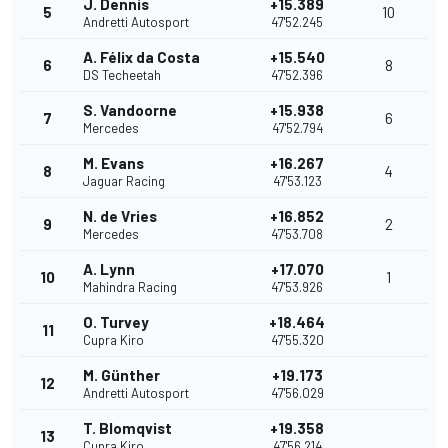
J. Dennis
+15.389
5
10
Andretti Autosport
47'52.245
A. Félix da Costa
+15.540
6
8
DS Techeetah
47'52.396
S. Vandoorne
+15.938
7
6
Mercedes
47'52.794
M. Evans
+16.267
8
4
Jaguar Racing
47'53.123
N. de Vries
+16.852
9
2
Mercedes
47'53.708
A. Lynn
+17.070
10
1
Mahindra Racing
47'53.926
O. Turvey
+18.464
11
Cupra Kiro
47'55.320
M. Günther
+19.173
12
Andretti Autosport
47'56.029
T. Blomqvist
+19.358
13
Cupra Kiro
47'56.214