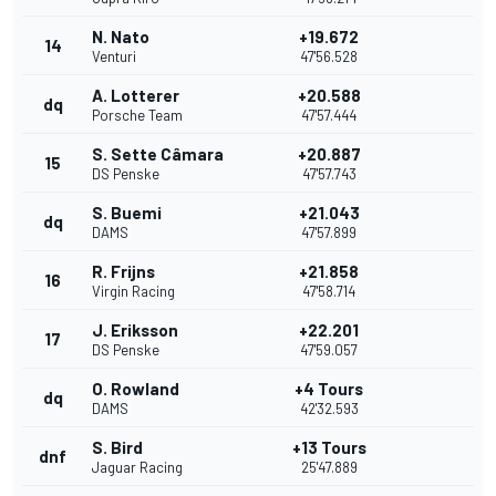
N. Nato
+19.672
14
Venturi
47'56.528
A. Lotterer
+20.588
dq
Porsche Team
47'57.444
S. Sette Câmara
+20.887
15
DS Penske
47'57.743
S. Buemi
+21.043
dq
DAMS
47'57.899
R. Frijns
+21.858
16
Virgin Racing
47'58.714
J. Eriksson
+22.201
17
DS Penske
47'59.057
O. Rowland
+4 Tours
dq
DAMS
42'32.593
S. Bird
+13 Tours
dnf
Jaguar Racing
25'47.889