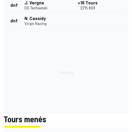
J. Vergne
+16 Tours
dnf
DS Techeetah
22'15.809
N. Cassidy
dnf
Virgin Racing
Tours menés