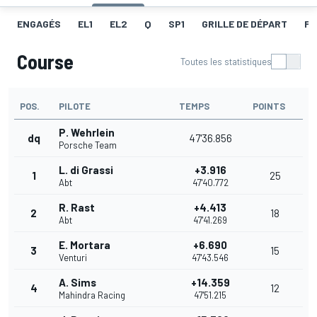
ENGAGÉS
EL1
EL2
Q
SP1
GRILLE DE DÉPART
FA
Course
Toutes les statistiques
POS.
PILOTE
TEMPS
POINTS
P. Wehrlein
dq
47'36.856
Porsche Team
L. di Grassi
+3.916
1
25
Abt
47'40.772
R. Rast
+4.413
2
18
Abt
47'41.269
E. Mortara
+6.690
3
15
Venturi
47'43.546
A. Sims
+14.359
4
12
Mahindra Racing
47'51.215