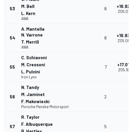
M. Bell
+16.92
53
8
2'05.079
L. Kern
AWA
A. Mantella
N. Varrone
+16.93
54
8
2'05.089
T. Merrill
AWA
C. Schiavoni
M. Cressoni
+17.017
55
7
2'05.169
L. Pulcini
Iron Lynx
N. Tandy
M. Jaminet
56
2
F. Makowiecki
Porsche Penske Motorsport
R. Taylor
F. Albuquerque
57
5
B. Hartley