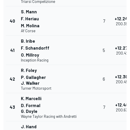
Triarsi Competizione
S. Mann
F. Heriau
+12.24
40
7
2'00.396
M. Molina
Af Corse
B. Iribe
F. Schandorff
+12.27
41
5
2'00.427
O. Millroy
Inception Racing
R. Foley
+12.30
P. Gallagher
42
6
2'00.459
J. Walker
Turner Motorsport
K. Marcelli
+12.48
D. Formal
43
7
2'00.633
G. Doyle
Wayne Taylor Racing with Andretti
J. Hand