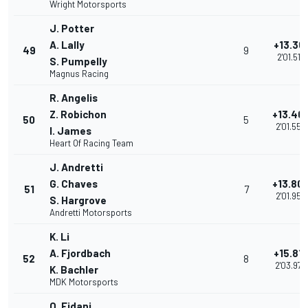
Wright Motorsports
J. Potter
A. Lally
+13.36
49
9
2'01.513
S. Pumpelly
Magnus Racing
R. Angelis
Z. Robichon
+13.40
50
5
2'01.555
I. James
Heart Of Racing Team
J. Andretti
G. Chaves
+13.80
51
7
2'01.958
S. Hargrove
Andretti Motorsports
K. Li
A. Fjordbach
+15.81
52
8
2'03.970
K. Bachler
MDK Motorsports
O. Fidani