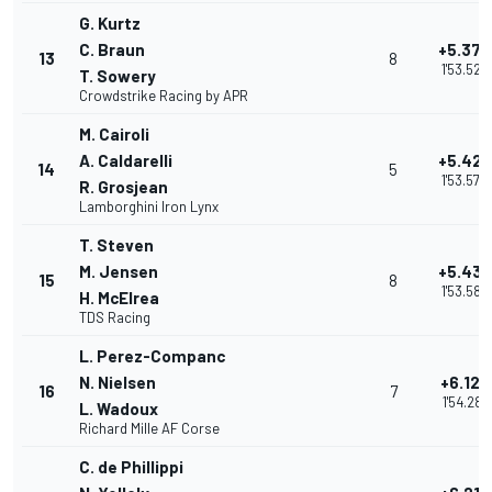
G. Kurtz
C. Braun
+5.374
13
8
1'53.526
T. Sowery
Crowdstrike Racing by APR
M. Cairoli
A. Caldarelli
+5.422
14
5
1'53.574
R. Grosjean
Lamborghini Iron Lynx
T. Steven
M. Jensen
+5.430
15
8
1'53.582
H. McElrea
TDS Racing
L. Perez-Companc
N. Nielsen
+6.129
16
7
1'54.281
L. Wadoux
Richard Mille AF Corse
C. de Phillippi