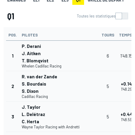
Q1
Toutes les statistiques
POS.
PILOTES
TOURS
TEMPS
P. Derani
J. Aitken
1
6
1'48.152
T. Blomqvist
Whelen Cadillac Racing
R. van der Zande
S. Bourdais
+0.147
2
5
1'48.299
S. Dixon
Cadillac Racing
J. Taylor
L. Delétraz
+0.441
3
5
1'48.593
C. Herta
Wayne Taylor Racing with Andretti