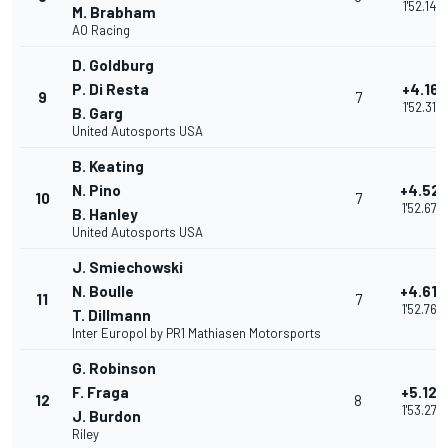
1'52.142
M. Brabham
AO Racing
D. Goldburg
P. Di Resta
+4.161
9
7
1'52.313
B. Garg
United Autosports USA
B. Keating
N. Pino
+4.521
10
7
1'52.673
B. Hanley
United Autosports USA
J. Smiechowski
N. Boulle
+4.613
11
7
1'52.765
T. Dillmann
Inter Europol by PR1 Mathiasen Motorsports
G. Robinson
F. Fraga
+5.126
12
8
1'53.278
J. Burdon
Riley