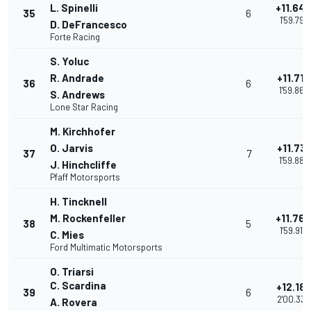
L. Spinelli
+11.64
35
6
1'59.797
D. DeFrancesco
Forte Racing
S. Yoluc
R. Andrade
+11.713
36
6
1'59.865
S. Andrews
Lone Star Racing
M. Kirchhofer
O. Jarvis
+11.731
37
7
1'59.883
J. Hinchcliffe
Pfaff Motorsports
H. Tincknell
M. Rockenfeller
+11.76
38
5
1'59.916
C. Mies
Ford Multimatic Motorsports
O. Triarsi
C. Scardina
+12.18
39
6
2'00.334
A. Rovera