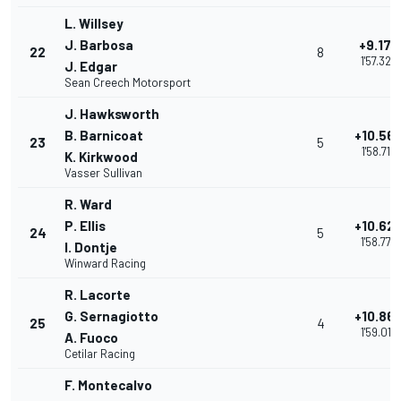
L. Willsey
J. Barbosa
+9.172
22
8
1'57.324
J. Edgar
Sean Creech Motorsport
J. Hawksworth
B. Barnicoat
+10.56
23
5
1'58.714
K. Kirkwood
Vasser Sullivan
R. Ward
P. Ellis
+10.62
24
5
1'58.778
I. Dontje
Winward Racing
R. Lacorte
G. Sernagiotto
+10.86
25
4
1'59.014
A. Fuoco
Cetilar Racing
F. Montecalvo