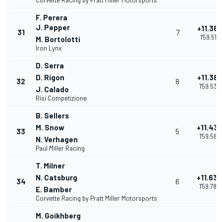
Corvette Racing by Pratt Miller Motorsports
F. Perera
J. Pepper
+11.36
31
7
1'59.517
M. Bortolotti
Iron Lynx
D. Serra
D. Rigon
+11.38
32
8
1'59.534
J. Calado
Risi Competizione
B. Sellers
M. Snow
+11.43
33
5
1'59.586
N. Verhagen
Paul Miller Racing
T. Milner
N. Catsburg
+11.63
34
6
1'59.786
E. Bamber
Corvette Racing by Pratt Miller Motorsports
M. Goikhberg