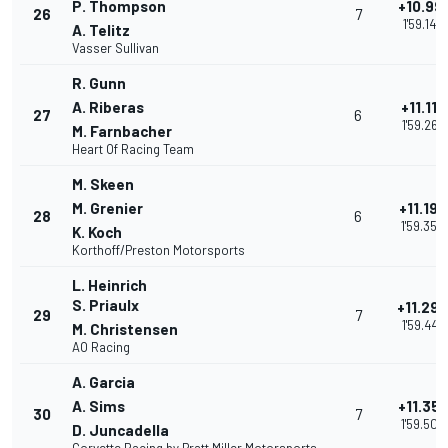
P. Thompson
+10.99
26
7
1'59.143
A. Telitz
Vasser Sullivan
R. Gunn
A. Riberas
+11.112
27
6
1'59.264
M. Farnbacher
Heart Of Racing Team
M. Skeen
M. Grenier
+11.198
28
6
1'59.350
K. Koch
Korthoff/Preston Motorsports
L. Heinrich
S. Priaulx
+11.29
29
7
1'59.446
M. Christensen
AO Racing
A. Garcia
A. Sims
+11.35
30
7
1'59.508
D. Juncadella