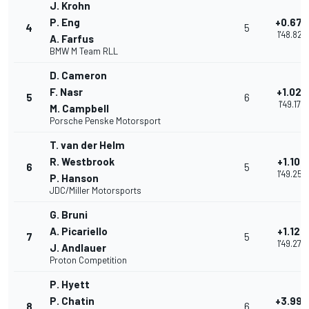
J. Krohn
P. Eng
+0.677
4
5
1'48.829
A. Farfus
BMW M Team RLL
D. Cameron
F. Nasr
+1.027
5
6
1'49.179
M. Campbell
Porsche Penske Motorsport
T. van der Helm
R. Westbrook
+1.106
6
5
1'49.258
P. Hanson
JDC/Miller Motorsports
G. Bruni
A. Picariello
+1.122
7
5
1'49.274
J. Andlauer
Proton Competition
P. Hyett
P. Chatin
+3.990
8
6