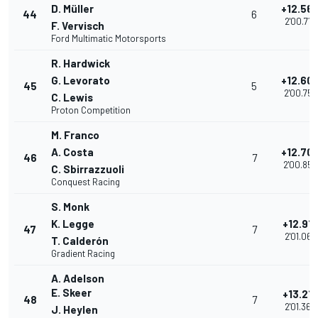
D. Müller
+12.56
44
6
2'00.719
F. Vervisch
Ford Multimatic Motorsports
R. Hardwick
G. Levorato
+12.60
45
5
2'00.752
C. Lewis
Proton Competition
M. Franco
A. Costa
+12.70
46
7
2'00.859
C. Sbirrazzuoli
Conquest Racing
S. Monk
K. Legge
+12.91
47
7
2'01.064
T. Calderón
Gradient Racing
A. Adelson
E. Skeer
+13.21
48
7
2'01.364
J. Heylen