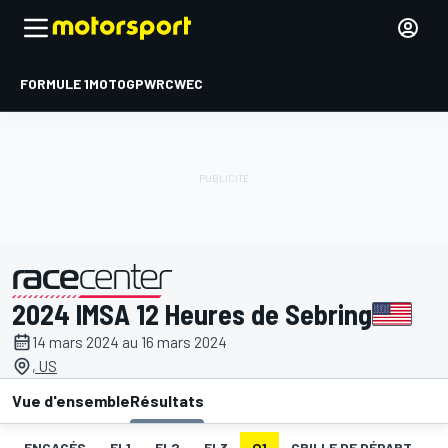
FORMULE 1
MOTOGP
WRC
WEC
2024 IMSA 12 Heures de Sebring
présenté par
14 mars 2024 au 16 mars 2024
, US
Vue d'ensemble
Résultats
ENGAGÉS
EL1
EL2
EL3
Q1
GRILLE DE DÉPART
C