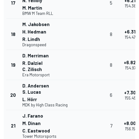
N. Yelloly
+6.212
17
5
1'54.364
M. Martin
BMW M Team RLL
M. Jakobsen
H. Hedman
+6.318
18
8
1'54.470
R. Lindh
Dragonspeed
D. Merriman
+6.825
R. Dalziel
19
8
1'54.977
C. Zilisch
Era Motorsport
D. Andersen
S. Lucas
+7.302
20
6
1'55.454
L. Hörr
MDK by High Class Racing
J. Farano
M. Dinan
+8.002
21
7
1'56.154
C. Eastwood
Tower Motorsports