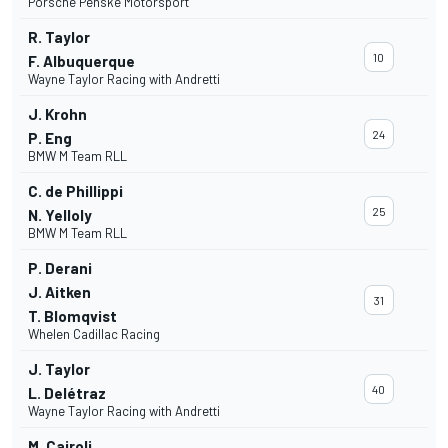
Porsche Penske Motorsport
R. Taylor
10
F. Albuquerque
Wayne Taylor Racing with Andretti
J. Krohn
24
P. Eng
BMW M Team RLL
C. de Phillippi
25
N. Yelloly
BMW M Team RLL
P. Derani
J. Aitken
31
T. Blomqvist
Whelen Cadillac Racing
J. Taylor
40
L. Delétraz
Wayne Taylor Racing with Andretti
M. Cairoli