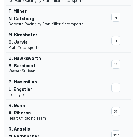
Corvette Racing by Pratt Miller Motorsports
T. Milner
4
N. Catsburg
Corvette Racing by Pratt Miller Motorsports
M. Kirchhofer
9
O. Jarvis
Pfaff Motorsports
J. Hawksworth
14
B. Barnicoat
Vasser Sullivan
P. Maximilian
19
L. Engstler
Iron Lynx
R. Gunn
23
A. Riberas
Heart Of Racing Team
R. Angelis
027
M. Farnbacher