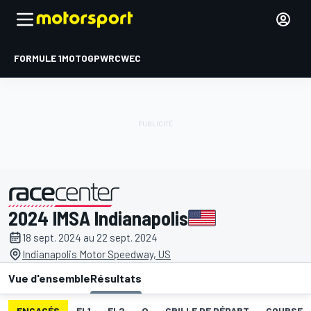
FORMULE 1
MOTOGP
WRC
WEC
2024 IMSA Indianapolis
présenté par
18 sept. 2024 au 22 sept. 2024
Indianapolis Motor Speedway, US
Vue d'ensemble
Résultats
ENGAGÉS
EL1
EL2
Q
GRILLE DE DÉPART
COURSE