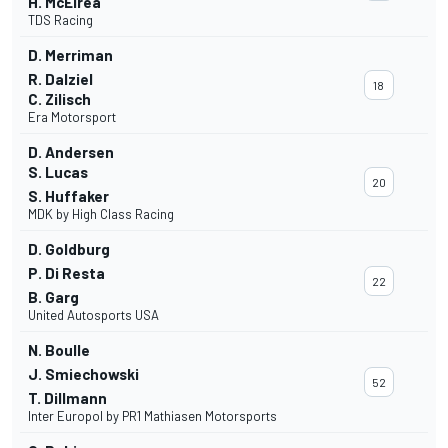
H. McElrea
TDS Racing
D. Merriman
R. Dalziel
18
C. Zilisch
Era Motorsport
D. Andersen
S. Lucas
20
S. Huffaker
MDK by High Class Racing
D. Goldburg
P. Di Resta
22
B. Garg
United Autosports USA
N. Boulle
J. Smiechowski
52
T. Dillmann
Inter Europol by PR1 Mathiasen Motorsports