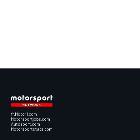
fr.Motor1.com
Motorsportjobs.com
Autosport.com
Motorsportstats.com