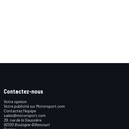
Contactez-nous
Votre opinion
Votre publicité sur Motorsport.com
Contactez l'équipe
sales@motorsport.com
39, rue de la Saussière
92100 Boulogne-Billancourt