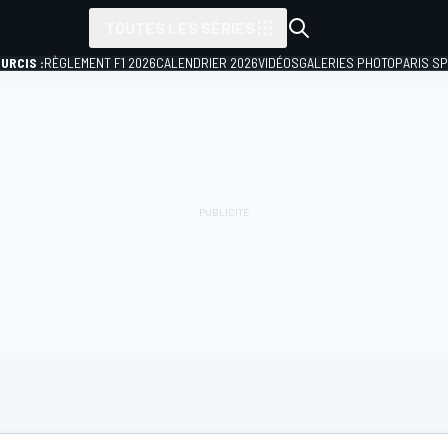
TOUTES LES SÉRIES
URCIS :
RÈGLEMENT F1 2026
CALENDRIER 2026
VIDÉOS
GALERIES PHOTO
PARIS S