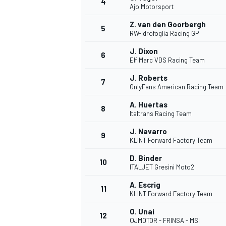
4
Ajo Motorsport
Z. van den Goorbergh
5
WRC
RW-Idrofoglia Racing GP
J. Dixon
6
Elf Marc VDS Racing Team
J. Roberts
7
OnlyFans American Racing Team
A. Huertas
8
Italtrans Racing Team
J. Navarro
9
KLINT Forward Factory Team
D. Binder
10
ITALJET Gresini Moto2
WEC
A. Escrig
11
KLINT Forward Factory Team
O. Unai
12
QJMOTOR - FRINSA - MSI