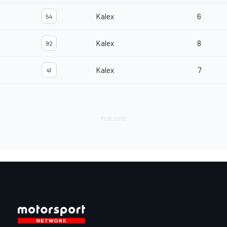
Kalex
6
54
Kalex
8
92
Kalex
7
41