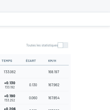
Toutes les statistiques
TEMPS
ÉCART
KM/H
1'33.062
168.197
+0.130
0.130
167.962
1'33.192
+0.190
0.060
167.854
1'33.252
+0.206