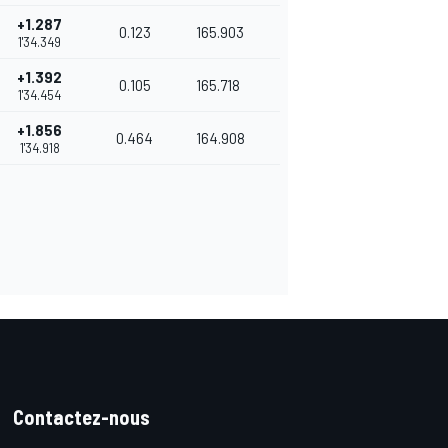
+1.287
0.123
165.903
1'34.349
+1.392
0.105
165.718
1'34.454
+1.856
0.464
164.908
1'34.918
Contactez-nous