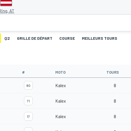
e
Ring, AT
Q2
GRILLE DE DÉPART
COURSE
MEILLEURS TOURS
#
MOTO
TOURS
Kalex
8
80
Kalex
8
71
Kalex
8
17