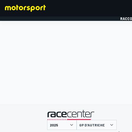
RACCO
FORMULE 1
présenté par
GP D'AUTRICHE