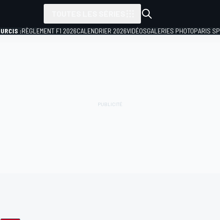
TOUTES LES SÉRIES
URCIS :
RÈGLEMENT F1 2026
CALENDRIER 2026
VIDÉOS
GALERIES PHOTO
PARIS S