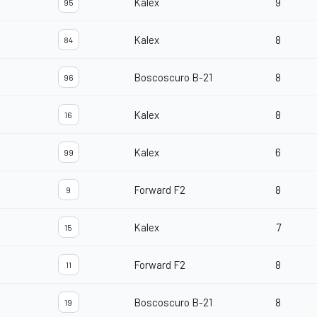
Kalex
9
95
Kalex
8
84
Boscoscuro B-21
8
96
Kalex
8
16
Kalex
6
99
Forward F2
8
9
Kalex
7
15
Forward F2
8
11
Boscoscuro B-21
8
19