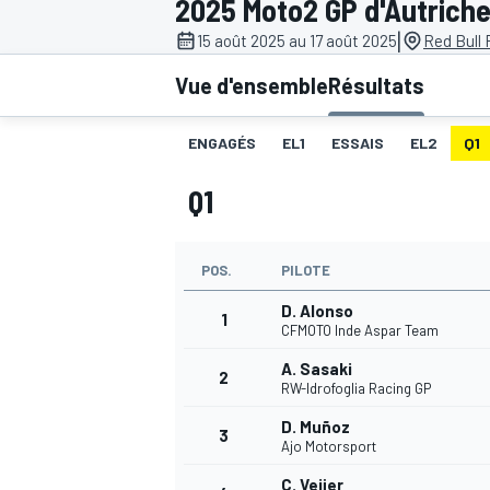
2025 Moto2 GP d'Autrich
|
15 août 2025 au 17 août 2025
Red Bull 
Vue d'ensemble
Résultats
ENGAGÉS
EL1
ESSAIS
EL2
Q1
MOTOGP
Q1
POS.
PILOTE
D. Alonso
1
CFMOTO Inde Aspar Team
A. Sasaki
2
RW-Idrofoglia Racing GP
D. Muñoz
3
Ajo Motorsport
C. Veijer