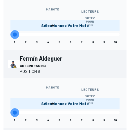
MA NOTE
LECTEURS
VOTEZ
-
POUR
Sélectionnez Votre Note
VOIR
1
2
3
4
5
6
7
8
9
10
Fermín Aldeguer
GRESINI RACING
POSITION 8
MA NOTE
LECTEURS
VOTEZ
-
POUR
Sélectionnez Votre Note
VOIR
1
2
3
4
5
6
7
8
9
10