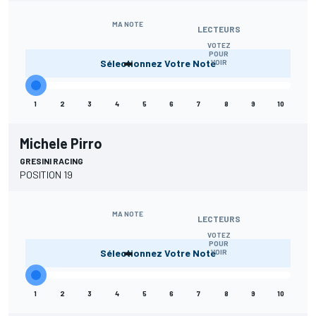
MA NOTE
LECTEURS
VOTEZ
-
POUR
Sélectionnez Votre Note
VOIR
1
2
3
4
5
6
7
8
9
10
Michele Pirro
GRESINI RACING
POSITION 19
MA NOTE
LECTEURS
VOTEZ
-
POUR
Sélectionnez Votre Note
VOIR
1
2
3
4
5
6
7
8
9
10