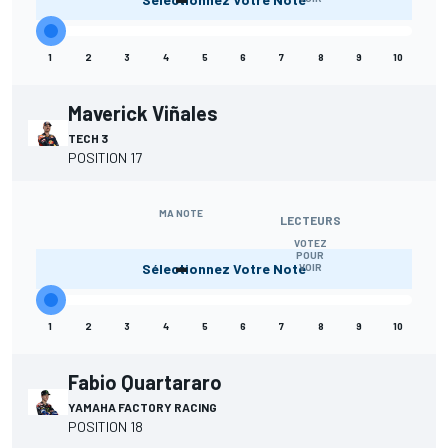
1
2
3
4
5
6
7
8
9
10
Maverick Viñales
TECH 3
POSITION 17
MA NOTE
LECTEURS
VOTEZ
-
POUR
Sélectionnez Votre Note
VOIR
1
2
3
4
5
6
7
8
9
10
Fabio Quartararo
YAMAHA FACTORY RACING
POSITION 18