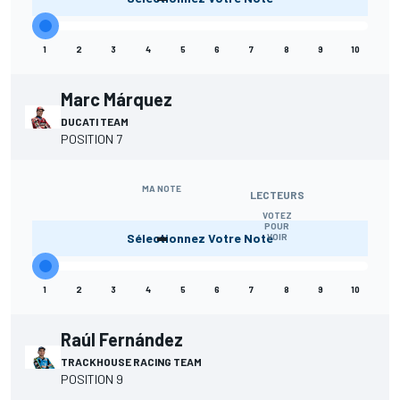
1
2
3
4
5
6
7
8
9
10
Marc Márquez
DUCATI TEAM
POSITION 7
MA NOTE
LECTEURS
VOTEZ
-
POUR
Sélectionnez Votre Note
VOIR
1
2
3
4
5
6
7
8
9
10
Raúl Fernández
TRACKHOUSE RACING TEAM
POSITION 9