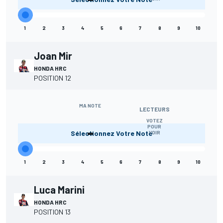
1
2
3
4
5
6
7
8
9
10
Joan Mir
HONDA HRC
POSITION 12
MA NOTE
LECTEURS
VOTEZ
-
POUR
Sélectionnez Votre Note
VOIR
1
2
3
4
5
6
7
8
9
10
Luca Marini
HONDA HRC
POSITION 13