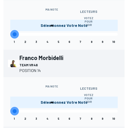
MA NOTE
LECTEURS
VOTEZ
-
POUR
Sélectionnez Votre Note
VOIR
1
2
3
4
5
6
7
8
9
10
Franco Morbidelli
TEAM VR46
POSITION 14
MA NOTE
LECTEURS
VOTEZ
-
POUR
Sélectionnez Votre Note
VOIR
1
2
3
4
5
6
7
8
9
10