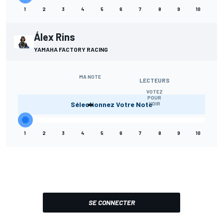
1
2
3
4
5
6
7
8
9
10
Álex Rins
YAMAHA FACTORY RACING
MA NOTE
LECTEURS
VOTEZ
-
POUR
Sélectionnez Votre Note
VOIR
1
2
3
4
5
6
7
8
9
10
SE CONNECTER