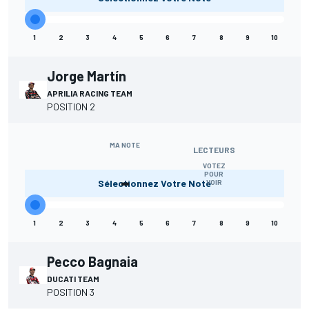
1
2
3
4
5
6
7
8
9
10
Jorge Martín
APRILIA RACING TEAM
POSITION 2
MA NOTE
LECTEURS
VOTEZ
-
POUR
Sélectionnez Votre Note
VOIR
1
2
3
4
5
6
7
8
9
10
Pecco Bagnaia
DUCATI TEAM
POSITION 3