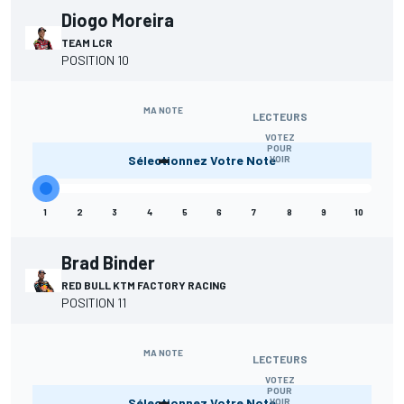
Diogo Moreira
TEAM LCR
POSITION 10
MA NOTE
LECTEURS
VOTEZ
-
POUR
Sélectionnez Votre Note
VOIR
1
2
3
4
5
6
7
8
9
10
Brad Binder
RED BULL KTM FACTORY RACING
POSITION 11
MA NOTE
LECTEURS
VOTEZ
-
POUR
Sélectionnez Votre Note
VOIR