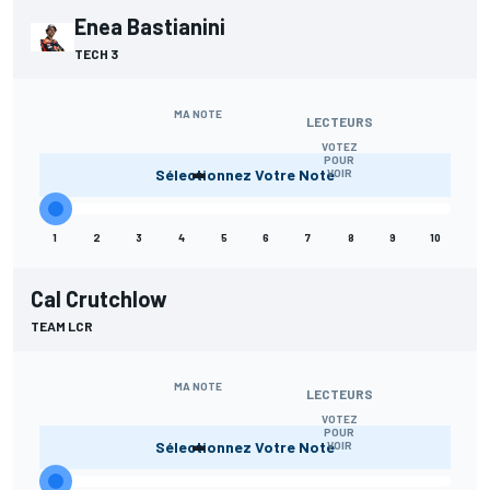
Enea Bastianini
TECH 3
MA NOTE
LECTEURS
VOTEZ
-
POUR
Sélectionnez Votre Note
VOIR
1
2
3
4
5
6
7
8
9
10
Cal Crutchlow
TEAM LCR
MA NOTE
LECTEURS
VOTEZ
-
POUR
Sélectionnez Votre Note
VOIR