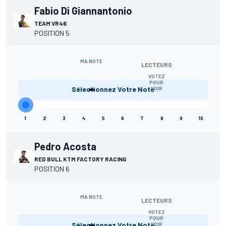
Fabio Di Giannantonio
TEAM VR46
POSITION 5
MA NOTE
LECTEURS
VOTEZ
-
POUR
Sélectionnez Votre Note
VOIR
1
2
3
4
5
6
7
8
9
10
Pedro Acosta
RED BULL KTM FACTORY RACING
POSITION 6
MA NOTE
LECTEURS
VOTEZ
-
POUR
Sélectionnez Votre Note
VOIR