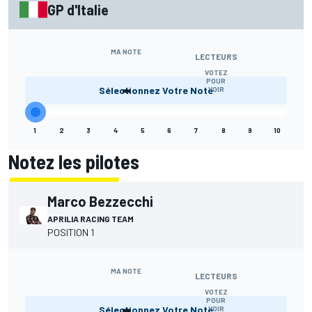
GP d'Italie
MA NOTE
LECTEURS
VOTEZ
-
POUR
Sélectionnez Votre Note
VOIR
1
2
3
4
5
6
7
8
9
10
Notez les pilotes
Marco Bezzecchi
APRILIA RACING TEAM
POSITION 1
MA NOTE
LECTEURS
VOTEZ
-
POUR
Sélectionnez Votre Note
VOIR