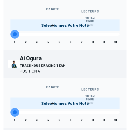
MA NOTE
LECTEURS
VOTEZ
-
POUR
Sélectionnez Votre Note
VOIR
1
2
3
4
5
6
7
8
9
10
Ai Ogura
TRACKHOUSE RACING TEAM
POSITION 4
MA NOTE
LECTEURS
VOTEZ
-
POUR
Sélectionnez Votre Note
VOIR
1
2
3
4
5
6
7
8
9
10