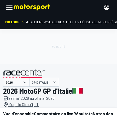
MOTOGP
ACCUEIL
NEWS
GALERIES PHOTO
VIDÉOS
CALENDRIER
RÉS
GP D'ITALIE
présenté par
2026 MotoGP GP d'Italie
29 mai 2026 au 31 mai 2026
Mugello Circuit, IT
Vue d'ensemble
Commentaire en live
Résultats
Notes des p