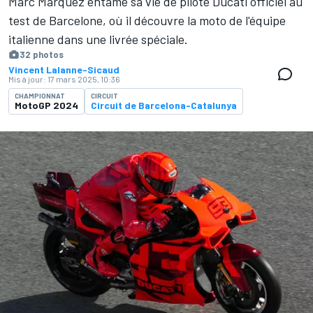
Marc Márquez entame sa vie de pilote Ducati officiel au
test de Barcelone, où il découvre la moto de l'équipe
italienne dans une livrée spéciale.
32 photos
Vincent Lalanne-Sicaud
Mis à jour:
17 mars 2025, 10:36
CHAMPIONNAT
CIRCUIT
MotoGP 2024
Circuit de Barcelona-Catalunya