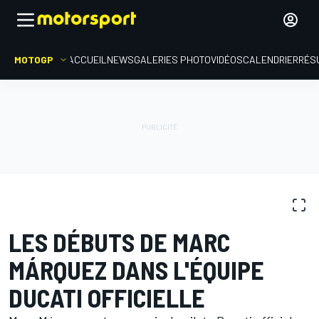
MOTOGP
ACCUEIL
NEWS
GALERIES PHOTO
VIDÉOS
CALENDRIER
RÉS
GALERIES PHOTO
MotoGP
Test de Barcelone
LES DÉBUTS DE MARC
MÁRQUEZ DANS L'ÉQUIPE
DUCATI OFFICIELLE