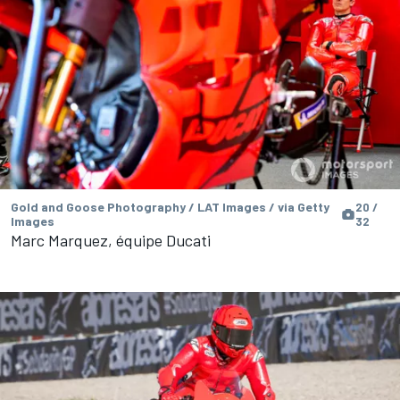
Gold and Goose Photography / LAT Images / via Getty
20 /
Images
32
Marc Marquez, équipe Ducati