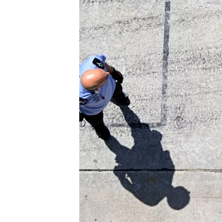
WRC
WEC