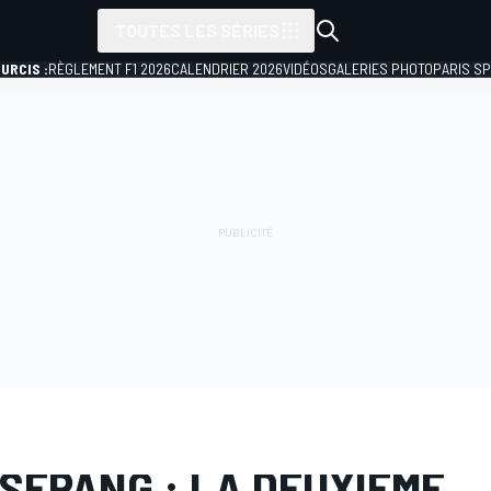
TOUTES LES SÉRIES
URCIS :
RÈGLEMENT F1 2026
CALENDRIER 2026
VIDÉOS
GALERIES PHOTO
PARIS S
PHOTO
MotoGP
Test de Sepang
 SEPANG : LA DEUXIÈME