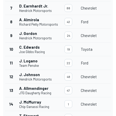
D. Earnhardt Jr.
7
Chevrolet
88
Hendrick Motorsports
A. Almirola
8
Ford
43
Richard Petty Motorsports
J. Gordon
9
Chevrolet
24
Hendrick Motorsports
C. Edwards
10
Toyota
19
Joe Gibbs Racing
J. Logano
11
Ford
22
Team Penske
J. Johnson
12
Chevrolet
48
Hendrick Motorsports
A. Allmendinger
13
Chevrolet
47
JTG Daugherty Racing
J. McMurray
14
Chevrolet
1
Chip Ganassi Racing
T. Stewart