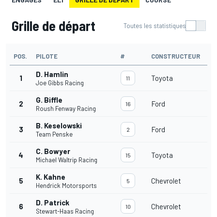
Grille de départ
Toutes les statistiques
POS.
PILOTE
#
CONSTRUCTEUR
D. Hamlin
1
Toyota
11
Joe Gibbs Racing
G. Biffle
2
Ford
16
Roush Fenway Racing
B. Keselowski
3
Ford
2
Team Penske
C. Bowyer
4
Toyota
15
Michael Waltrip Racing
K. Kahne
5
Chevrolet
5
Hendrick Motorsports
D. Patrick
6
Chevrolet
10
Stewart-Haas Racing