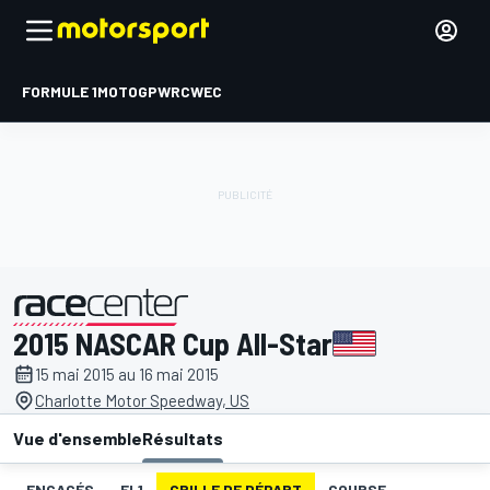
FORMULE 1
MOTOGP
WRC
WEC
2015 NASCAR Cup All-Star
présenté par
15 mai 2015 au 16 mai 2015
Charlotte Motor Speedway, US
Vue d'ensemble
Résultats
ENGAGÉS
EL1
GRILLE DE DÉPART
COURSE