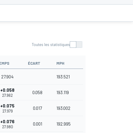
Toutes les statistiques
EMPS
ÉCART
MPH
27.904
193.521
+0.058
0.058
193.119
27.962
+0.075
0.017
193.002
27.979
+0.076
0.001
192.995
27.980