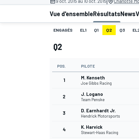
|
9 oct. 2015 au 10 oct. 2015
Charlotte M
Vue d'ensemble
Résultats
News
V
ENGAGÉS
EL1
Q1
Q2
Q3
EL
Q2
MOTOGP
POS.
PILOTE
M. Kenseth
1
Joe Gibbs Racing
J. Logano
2
Team Penske
D. Earnhardt Jr.
3
Hendrick Motorsports
K. Harvick
4
Stewart-Haas Racing