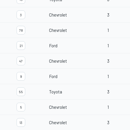
Chevrolet
3
3
Chevrolet
1
78
Ford
1
21
Chevrolet
3
47
Ford
1
9
Toyota
3
55
Chevrolet
1
5
Chevrolet
3
13