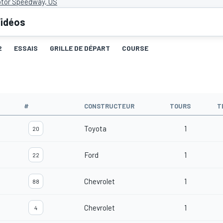
otor Speedway, US
idéos
2
ESSAIS
GRILLE DE DÉPART
COURSE
#
CONSTRUCTEUR
TOURS
T
Toyota
1
20
Ford
1
22
Chevrolet
1
88
Chevrolet
1
4