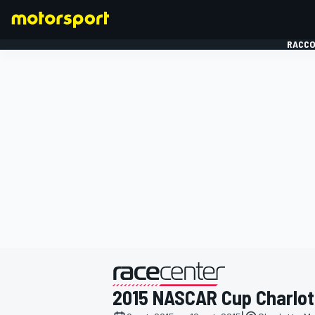
RACCO
FORMULE 1
présenté par
2015 NASCAR Cup Charlott