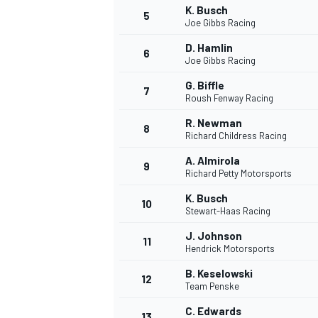
K. Busch
5
Joe Gibbs Racing
WRC
D. Hamlin
6
Joe Gibbs Racing
G. Biffle
7
Roush Fenway Racing
R. Newman
8
Richard Childress Racing
A. Almirola
9
Richard Petty Motorsports
K. Busch
10
Stewart-Haas Racing
J. Johnson
11
Hendrick Motorsports
WEC
B. Keselowski
12
Team Penske
C. Edwards
13