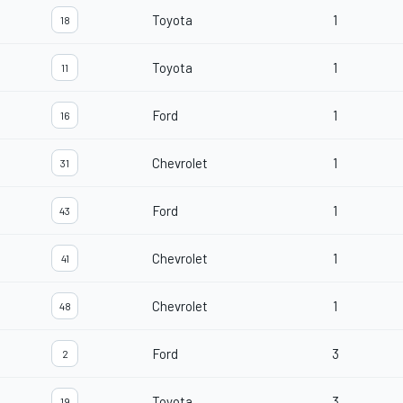
Toyota
1
18
Toyota
1
11
Ford
1
16
Chevrolet
1
31
Ford
1
43
Chevrolet
1
41
Chevrolet
1
48
Ford
3
2
Toyota
3
19