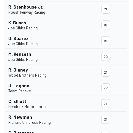
R. Stenhouse Jr.
17
Roush Fenway Racing
K. Busch
18
Joe Gibbs Racing
D. Suarez
19
Joe Gibbs Racing
M. Kenseth
20
Joe Gibbs Racing
R. Blaney
21
Wood Brothers Racing
J. Logano
22
Team Penske
C. Elliott
24
Hendrick Motorsports
R. Newman
31
Richard Childress Racing
C. Buescher