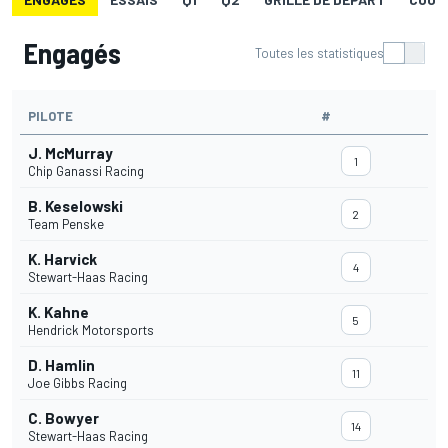
Engagés
Toutes les statistiques
PILOTE
#
J. McMurray
1
Chip Ganassi Racing
B. Keselowski
2
Team Penske
K. Harvick
4
Stewart-Haas Racing
K. Kahne
5
Hendrick Motorsports
D. Hamlin
11
Joe Gibbs Racing
C. Bowyer
14
Stewart-Haas Racing