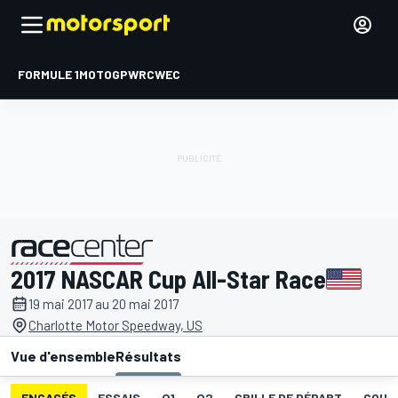
FORMULE 1
MOTOGP
WRC
WEC
2017 NASCAR Cup All-Star Race
présenté par
19 mai 2017 au 20 mai 2017
Charlotte Motor Speedway, US
Vue d'ensemble
Résultats
ENGAGÉS
ESSAIS
Q1
Q2
GRILLE DE DÉPART
COUR