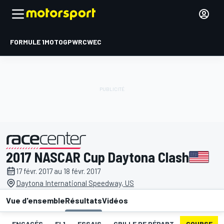
FORMULE 1
MOTOGP
WRC
WEC
2017 NASCAR Cup Daytona Clash
présenté par
17 févr. 2017 au 18 févr. 2017
Daytona International Speedway, US
Vue d'ensemble
Résultats
Vidéos
ENGAGÉS
EL1
ESSAIS
GRILLE DE DÉPART
COURSE