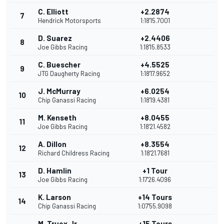
C. Elliott
+2.2874
7
Hendrick Motorsports
1:18'15.7001
D. Suarez
+2.4406
8
Joe Gibbs Racing
1:18'15.8533
C. Buescher
+4.5525
9
JTG Daugherty Racing
1:18'17.9652
J. McMurray
+6.0254
10
Chip Ganassi Racing
1:18'19.4381
M. Kenseth
+8.0455
11
Joe Gibbs Racing
1:18'21.4582
A. Dillon
+8.3554
12
Richard Childress Racing
1:18'21.7681
D. Hamlin
+1 Tour
13
Joe Gibbs Racing
1:17'26.4096
K. Larson
+14 Tours
14
Chip Ganassi Racing
1:07'55.9098
M. Truex Jr.
+15 Tours