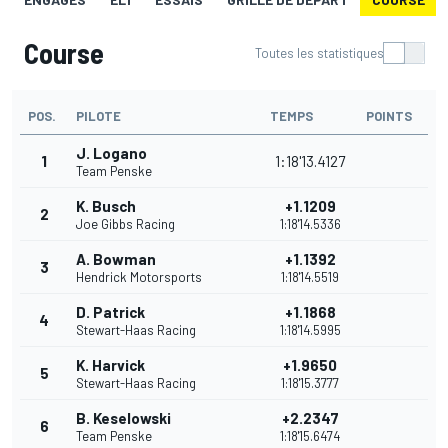
Course
Toutes les statistiques
POS.
PILOTE
TEMPS
POINTS
J. Logano
1
1:18'13.4127
Team Penske
K. Busch
+1.1209
2
Joe Gibbs Racing
1:18'14.5336
A. Bowman
+1.1392
3
Hendrick Motorsports
1:18'14.5519
D. Patrick
+1.1868
4
Stewart-Haas Racing
1:18'14.5995
K. Harvick
+1.9650
5
Stewart-Haas Racing
1:18'15.3777
B. Keselowski
+2.2347
6
Team Penske
1:18'15.6474