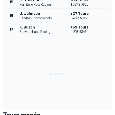
15
Furniture Row Racing
1:02'49.3820
J. Johnson
+27 Tours
16
Hendrick Motorsports
47'43.5942
K. Busch
+59 Tours
17
Stewart-Haas Racing
16'18.6345
Tours menés