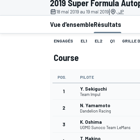
2019 Super Formula Autop
|
18 mai 2019 au 19 mai 2019
, JP
Vue d'ensemble
Résultats
ENGAGÉS
EL1
EL2
Q1
GRILLE 
MOTOGP
Course
POS.
PILOTE
Y. Sekiguchi
1
Team Impul
N. Yamamoto
2
Dandelion Racing
K. Oshima
3
UOMO Sunoco Team LeMans
T. Makino