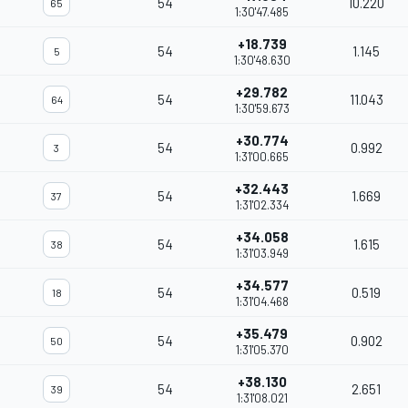
54
10.220
65
1:30'47.485
+18.739
54
1.145
5
1:30'48.630
+29.782
54
11.043
64
1:30'59.673
+30.774
54
0.992
3
1:31'00.665
+32.443
54
1.669
37
1:31'02.334
+34.058
54
1.615
38
1:31'03.949
+34.577
54
0.519
18
1:31'04.468
+35.479
54
0.902
50
1:31'05.370
+38.130
54
2.651
39
1:31'08.021