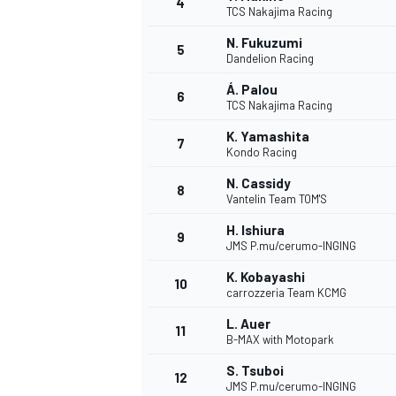
4
TCS Nakajima Racing
N. Fukuzumi
5
WRC
Dandelion Racing
Á. Palou
6
TCS Nakajima Racing
K. Yamashita
7
Kondo Racing
N. Cassidy
8
Vantelin Team TOM'S
H. Ishiura
9
JMS P.mu/cerumo-INGING
K. Kobayashi
10
carrozzeria Team KCMG
WEC
L. Auer
11
B-MAX with Motopark
S. Tsuboi
12
JMS P.mu/cerumo-INGING