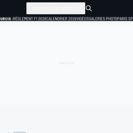
TOUTES LES SÉRIES
URCIS :
RÈGLEMENT F1 2026
CALENDRIER 2026
VIDÉOS
GALERIES PHOTO
PARIS S