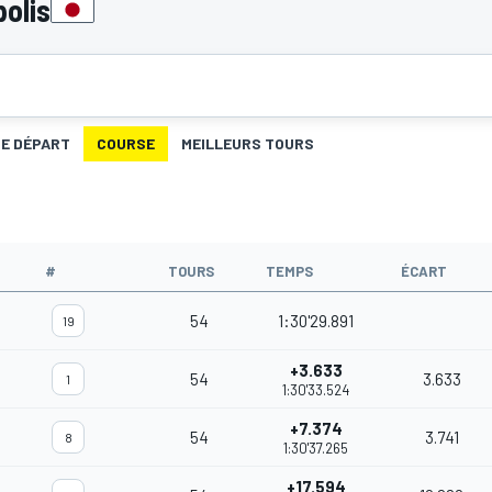
olis
DE DÉPART
COURSE
MEILLEURS TOURS
#
TOURS
TEMPS
ÉCART
54
1:30'29.891
19
+3.633
54
3.633
1
1:30'33.524
+7.374
54
3.741
8
1:30'37.265
+17.594