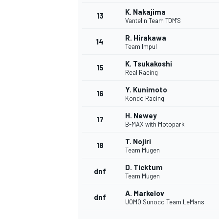
K. Nakajima
13
Vantelin Team TOM'S
R. Hirakawa
14
Team Impul
K. Tsukakoshi
15
Real Racing
Y. Kunimoto
16
Kondo Racing
H. Newey
17
B-MAX with Motopark
T. Nojiri
18
Team Mugen
D. Ticktum
dnf
Team Mugen
A. Markelov
dnf
UOMO Sunoco Team LeMans