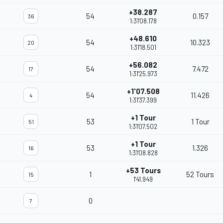
+38.287
54
0.157
36
1:31'08.178
+48.610
54
10.323
20
1:31'18.501
+56.082
54
7.472
17
1:31'25.973
+1'07.508
54
11.426
4
1:31'37.399
+1 Tour
53
1 Tour
51
1:31'07.502
+1 Tour
53
1.326
16
1:31'08.828
+53 Tours
1
52 Tours
15
1'41.949
0
7