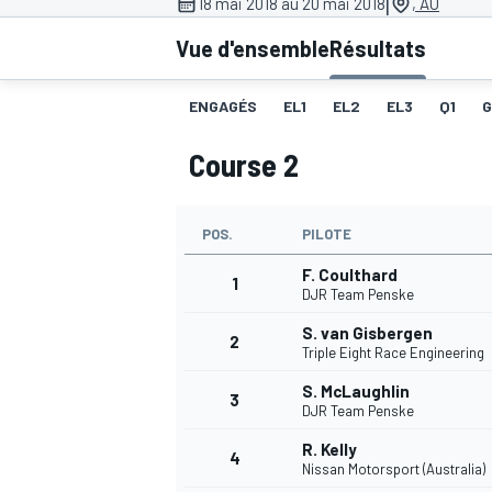
|
18 mai 2018 au 20 mai 2018
, AU
Vue d'ensemble
Résultats
ENGAGÉS
EL1
EL2
EL3
Q1
G
Course 2
MOTOGP
POS.
PILOTE
F. Coulthard
1
DJR Team Penske
S. van Gisbergen
2
Triple Eight Race Engineering
S. McLaughlin
3
DJR Team Penske
R. Kelly
4
Nissan Motorsport (Australia)