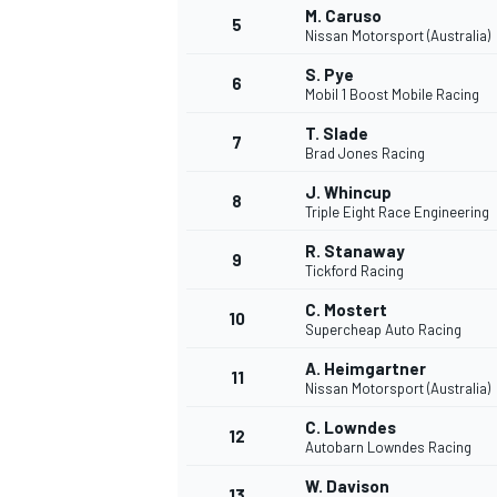
M. Caruso
5
Nissan Motorsport (Australia)
WRC
S. Pye
6
Mobil 1 Boost Mobile Racing
T. Slade
7
Brad Jones Racing
J. Whincup
8
Triple Eight Race Engineering
R. Stanaway
9
Tickford Racing
C. Mostert
10
Supercheap Auto Racing
A. Heimgartner
11
Nissan Motorsport (Australia)
WEC
C. Lowndes
12
Autobarn Lowndes Racing
W. Davison
13