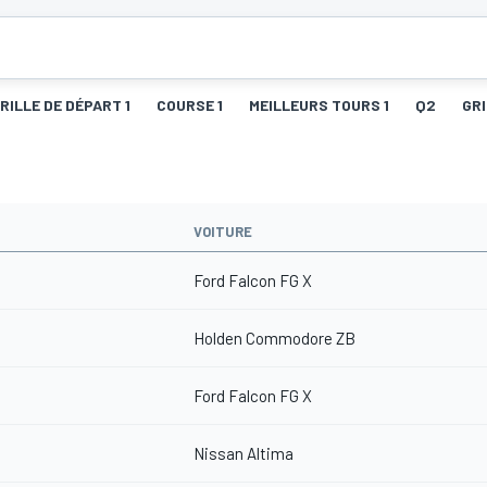
RILLE DE DÉPART 1
COURSE 1
MEILLEURS TOURS 1
Q2
GRI
VOITURE
Ford Falcon FG X
Holden Commodore ZB
Ford Falcon FG X
Nissan Altima