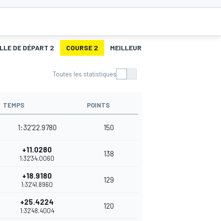
LLE DE DÉPART 2
COURSE 2
MEILLEURS TOURS 2
Toutes les statistiques
TEMPS
POINTS
1:32'22.9780
150
+11.0280
138
1:32'34.0060
+18.9180
129
1:32'41.8960
+25.4224
120
1:32'48.4004