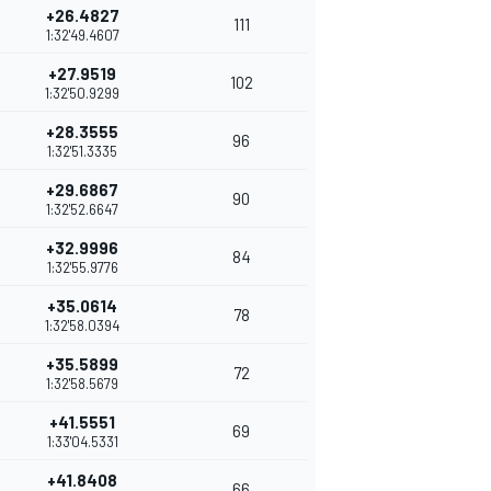
+26.4827
111
1:32'49.4607
+27.9519
102
1:32'50.9299
+28.3555
96
1:32'51.3335
+29.6867
90
1:32'52.6647
+32.9996
84
1:32'55.9776
+35.0614
78
1:32'58.0394
+35.5899
72
1:32'58.5679
+41.5551
69
1:33'04.5331
+41.8408
66