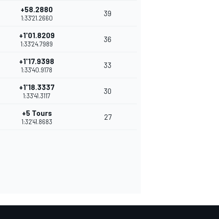
+58.2880
39
1:33'21.2660
+1'01.8209
36
1:33'24.7989
+1'17.9398
33
1:33'40.9178
+1'18.3337
30
1:33'41.3117
+5 Tours
27
1:32'41.8683