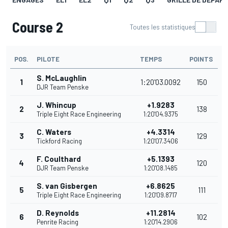
Course 2
Toutes les statistiques
POS.
PILOTE
TEMPS
POINTS
S. McLaughlin
1
1:20'03.0092
150
DJR Team Penske
J. Whincup
+1.9283
2
138
Triple Eight Race Engineering
1:20'04.9375
C. Waters
+4.3314
3
129
Tickford Racing
1:20'07.3406
F. Coulthard
+5.1393
4
120
DJR Team Penske
1:20'08.1485
S. van Gisbergen
+6.8625
5
111
Triple Eight Race Engineering
1:20'09.8717
D. Reynolds
+11.2814
6
102
Penrite Racing
1:20'14.2906