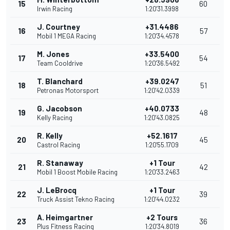
15
60
Irwin Racing
1:20'31.3998
J. Courtney
+31.4486
16
57
Mobil 1 MEGA Racing
1:20'34.4578
M. Jones
+33.5400
17
54
Team Cooldrive
1:20'36.5492
T. Blanchard
+39.0247
18
51
Petronas Motorsport
1:20'42.0339
G. Jacobson
+40.0733
19
48
Kelly Racing
1:20'43.0825
R. Kelly
+52.1617
20
45
Castrol Racing
1:20'55.1709
R. Stanaway
+1 Tour
21
42
Mobil 1 Boost Mobile Racing
1:20'33.2463
J. LeBrocq
+1 Tour
22
39
Truck Assist Tekno Racing
1:20'44.0232
A. Heimgartner
+2 Tours
23
36
Plus Fitness Racing
1:20'34.8019