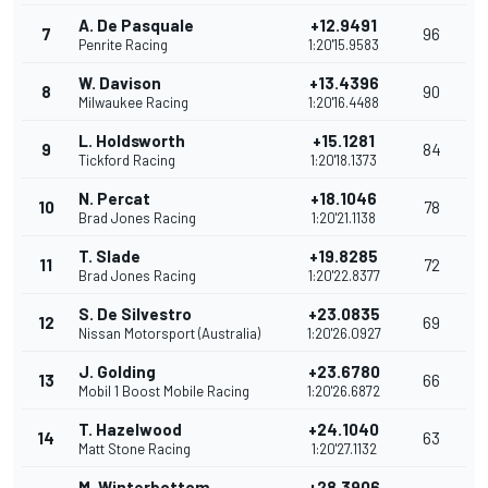
A. De Pasquale
+12.9491
7
96
Penrite Racing
1:20'15.9583
W. Davison
+13.4396
8
90
Milwaukee Racing
1:20'16.4488
L. Holdsworth
+15.1281
9
84
Tickford Racing
1:20'18.1373
N. Percat
+18.1046
10
78
Brad Jones Racing
1:20'21.1138
T. Slade
+19.8285
11
72
Brad Jones Racing
1:20'22.8377
S. De Silvestro
+23.0835
12
69
Nissan Motorsport (Australia)
1:20'26.0927
J. Golding
+23.6780
13
66
Mobil 1 Boost Mobile Racing
1:20'26.6872
T. Hazelwood
+24.1040
14
63
Matt Stone Racing
1:20'27.1132
M. Winterbottom
+28.3906