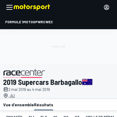
FORMULE 1
MOTOGP
WRC
WEC
2019 Supercars Barbagallo
présenté par
2 mai 2019 au 4 mai 2019
, AU
Vue d'ensemble
Résultats
ENGAGÉS
EL1
EL2
Q1
Q2
Q3
GRILLE DE DÉPART