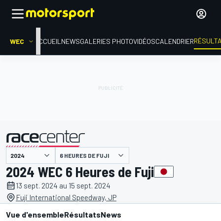
RÉSULT
WEC
ACCUEIL
NEWS
GALERIES PHOTO
VIDÉOS
CALENDRIER
6 HEURES DE FUJI
présenté par
2024 WEC 6 Heures de Fuji
13 sept. 2024 au 15 sept. 2024
Fuji International Speedway, JP
Vue d'ensemble
Résultats
News