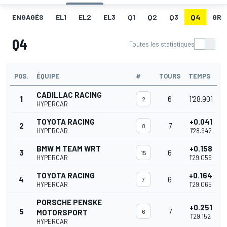
ENGAGÉS
EL1
EL2
EL3
Q1
Q2
Q3
Q4
GRI
Q4
Toutes les statistiques
POS.
ÉQUIPE
#
TOURS
TEMPS
CADILLAC RACING
1
6
1'28.901
2
HYPERCAR
TOYOTA RACING
+0.041
2
7
8
HYPERCAR
1'28.942
BMW M TEAM WRT
+0.158
3
6
15
HYPERCAR
1'29.059
TOYOTA RACING
+0.164
4
6
7
HYPERCAR
1'29.065
PORSCHE PENSKE
+0.251
5
7
MOTORSPORT
6
1'29.152
HYPERCAR