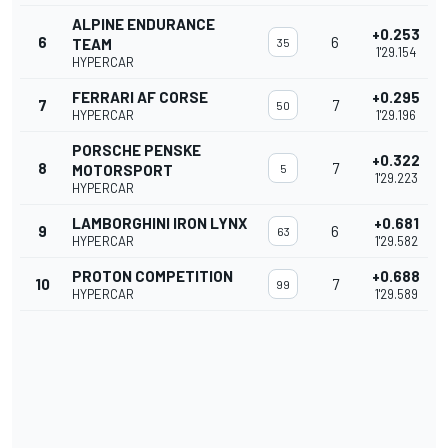
ALPINE ENDURANCE
+0.253
6
6
TEAM
35
1'29.154
HYPERCAR
FERRARI AF CORSE
+0.295
7
7
50
HYPERCAR
1'29.196
PORSCHE PENSKE
+0.322
8
7
MOTORSPORT
5
1'29.223
HYPERCAR
LAMBORGHINI IRON LYNX
+0.681
9
6
63
HYPERCAR
1'29.582
PROTON COMPETITION
+0.688
10
7
99
HYPERCAR
1'29.589