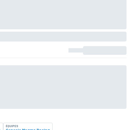
ÉQUIPES
x
Genesis Magma Racing