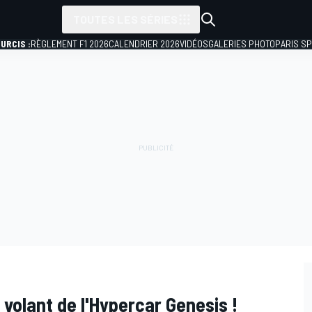
TOUTES LES SÉRIES
URCIS :
RÈGLEMENT F1 2026
CALENDRIER 2026
VIDÉOS
GALERIES PHOTO
PARIS S
volant de l'Hypercar Genesis !