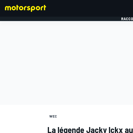
RACCO
FORMULE 1
WEC
La légende Jacky Ickx au 