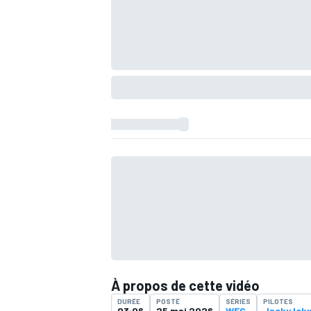
À propos de cette vidéo
DURÉE
POSTÉ
SÉRIES
PILOTES
03:06
25 mai 2026
WEC
Jacky Ick