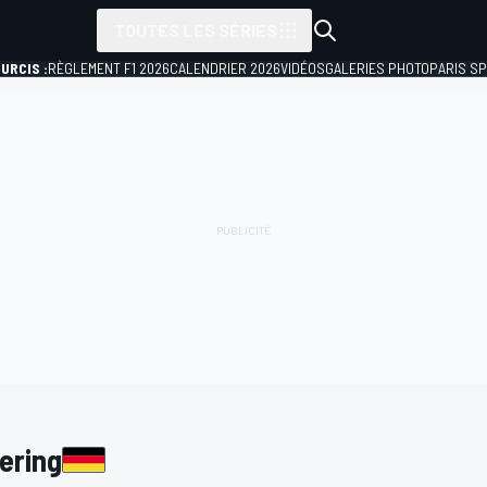
TOUTES LES SÉRIES
URCIS :
RÈGLEMENT F1 2026
CALENDRIER 2026
VIDÉOS
GALERIES PHOTO
PARIS S
ering