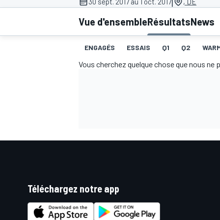
|
30 sept. 2017 au 1 oct. 2017
, DE
Vue d'ensemble
Résultats
News
ENGAGÉS
ESSAIS
Q1
Q2
WAR
Vous cherchez quelque chose que nous ne pouv
MOTOGP
Téléchargez notre app