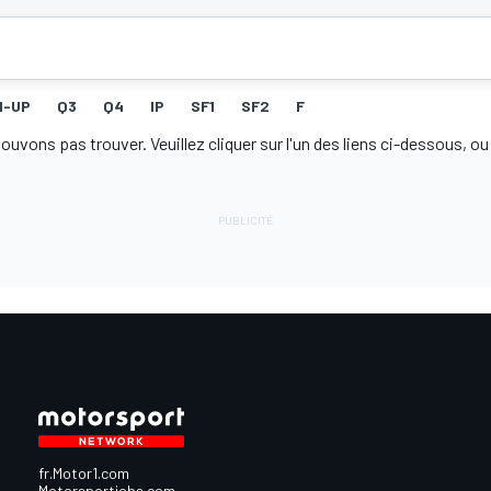
M-UP
Q3
Q4
IP
SF1
SF2
F
ons pas trouver. Veuillez cliquer sur l'un des liens ci-dessous, ou 
fr.Motor1.com
Motorsportjobs.com